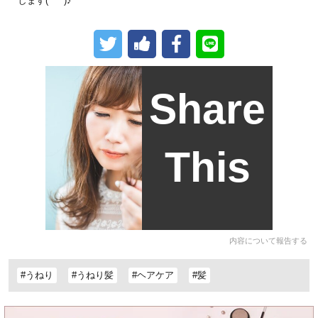
します(*^^*)♪
Share
This
内容について報告する
#うねり
#うねり髪
#ヘアケア
#髪