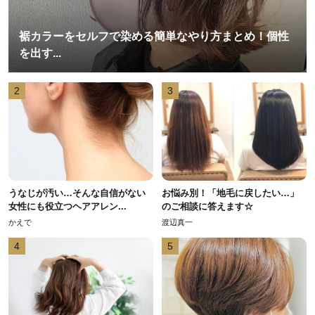
裾カラーをセルフで染める簡単なやり方まとめ！個性
を出す...
2
3
うなじが汚い…そんな自信がない
お悩み別！「地毛に戻したい…」
女性にも役立つヘアアレン...
のご相談に答えます☆
かえで
渡辺真一
4
5