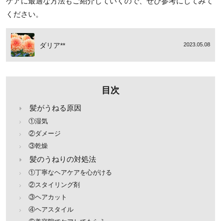
ケアに最適な方法もご紹介していくので、ぜひ参考にしてみて
ください。
ダリア**
2023.05.08
目次
髪がうねる原因
①湿気
②ダメージ
③乾燥
髪のうねりの対処法
①丁寧なヘアケアを心がける
②スタイリング剤
③ヘアカット
④ヘアスタイル