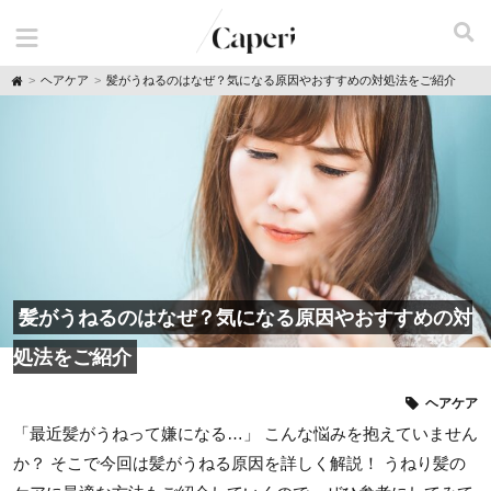
H
ヘアケア
髪がうねるのはなぜ？気になる原因やおすすめの対処法をご紹介
o
m
e
髪がうねるのはなぜ？気になる原因やおすすめの対
処法をご紹介
ヘアケア
「最近髪がうねって嫌になる…」 こんな悩みを抱えていません
か？ そこで今回は髪がうねる原因を詳しく解説！ うねり髪の