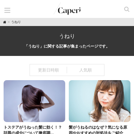
H
うねり
o
m
e
うねり
「うねり」に関する記事が集まったページです。
更新日時順
人気順
トステアがうねった髪に効く！？
髪がうねるのはなぜ？気になる原
話題の成分について徹底調...
因やおすすめの対処法をご紹介