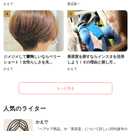
かえで
渡辺真一
4
5
ジメジメして鬱陶しいならベリー
美容室を探すならインスタを活用
ショート！女性らしさを失...
しよう！その理由と探し方...
かえで
かえで
もっと見る
人気のライター
かえで
「ヘアケア商品」や「美容室」について詳しい20代後半の