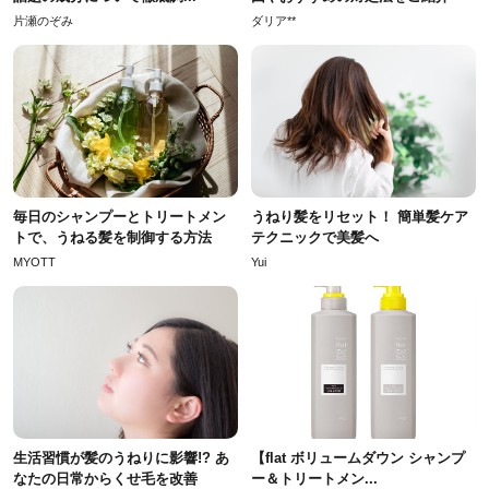
片瀬のぞみ
ダリア**
毎日のシャンプーとトリートメン
うねり髪をリセット！ 簡単髪ケア
トで、うねる髪を制御する方法
テクニックで美髪へ
MYOTT
Yui
生活習慣が髪のうねりに影響!? あ
【flat ボリュームダウン シャンプ
なたの日常からくせ毛を改善
ー＆トリートメン...