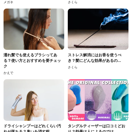
メガネ
さくら
濡れ髪でも使えるブラシってあ
ストレス解消にはお香を使うべ
る？使い方とおすすめを要チェッ
き？髪にどんな効果があるの...
ク
さくら
かえで
ドライシャンプーはどれくらい汚
タングルティーザーは口コミどお
れが落ちる？臭いを消す程...
り？効果は人によるのでは...