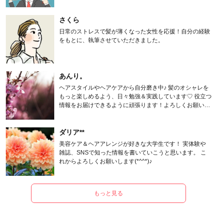
さくら
日常のストレスで髪が薄くなった女性を応援！自分の経験
をもとに、執筆させていただきました。
あんり。
ヘアスタイルやヘアケアから自分磨き中♪ 髪のオシャレを
もっと楽しめるよう、日々勉強＆実践しています♡ 役立つ
情報をお届けできるように頑張ります！よろしくお願いし
ます。
ダリア**
美容ケア＆ヘアアレンジが好きな大学生です！ 実体験や
雑誌、SNSで知った情報を書いていこうと思います。 こ
れからよろしくお願いします(*^^*)♪
もっと見る