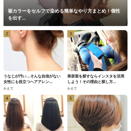
裾カラーをセルフで染める簡単なやり方まとめ！個性
を出す...
2
3
うなじが汚い…そんな自信がない
美容室を探すならインスタを活用
女性にも役立つヘアアレン...
しよう！その理由と探し方...
かえで
かえで
4
5