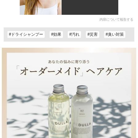
内容について報告する
#ドライシャンプー
#効果
#汚れ
#災害
#臭い対策