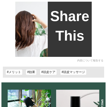
Share
This
内容について報告する
#メリット
#効果
#頭皮ケア
#頭皮マッサージ