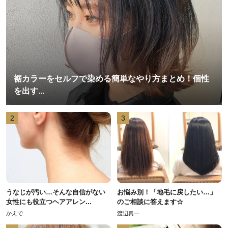
裾カラーをセルフで染める簡単なやり方まとめ！個性
を出す...
2
3
うなじが汚い…そんな自信がない
お悩み別！「地毛に戻したい…」
女性にも役立つヘアアレン...
のご相談に答えます☆
かえで
渡辺真一