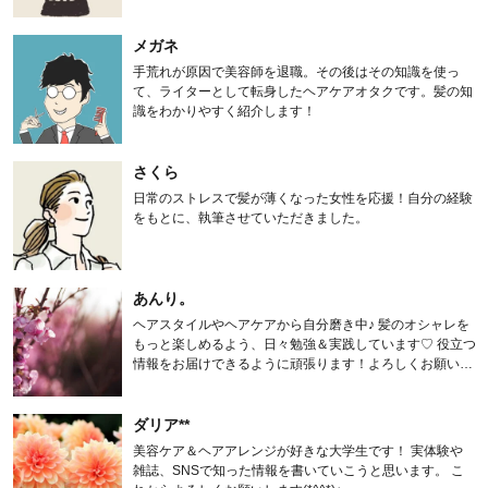
メガネ
手荒れが原因で美容師を退職。その後はその知識を使っ
て、ライターとして転身したヘアケアオタクです。髪の知
識をわかりやすく紹介します！
さくら
日常のストレスで髪が薄くなった女性を応援！自分の経験
をもとに、執筆させていただきました。
あんり。
ヘアスタイルやヘアケアから自分磨き中♪ 髪のオシャレを
もっと楽しめるよう、日々勉強＆実践しています♡ 役立つ
情報をお届けできるように頑張ります！よろしくお願いし
ます。
ダリア**
美容ケア＆ヘアアレンジが好きな大学生です！ 実体験や
雑誌、SNSで知った情報を書いていこうと思います。 こ