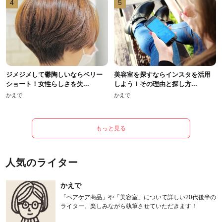
4
5
ジメジメして鬱陶しいならベリー
美容室を探すならインスタを活用
ショート！女性らしさを失...
しよう！その理由と探し方...
かえで
かえで
もっと見る
人気のライター
かえで
「ヘアケア商品」や「美容室」について詳しい20代後半の
ライター。楽しみながら執筆させていただきます！