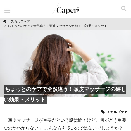
H
スカルプケア
o
ちょっとのケアで全然違う！頭皮マッサージの嬉しい効果・メリット
m
e
ちょっとのケアで全然違う！頭皮マッサージの嬉し
い効果・メリット
スカルプケア
「頭皮マッサージが重要だという話は聞くけど、何がどう重要
なのかわからない」 こんな方も多いのではないでしょうか？