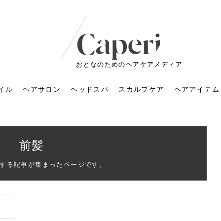
おとなのためのヘアケアメディア
イル
ヘアサロン
ヘッドスパ
スカルプケア
ヘアアイテム
前髪
する記事が集まったページです。
ートメントの付け方で
くすみが気になる人
6年のショートウルフ最
室に行くのが恥ずかし
ドスパの落とし穴！知
育てるには？毎日の洗
エキスシャンプーって
マリストのメイク術｜
小顔を目指す！美容鍼
ノリが変わる「顔脱
6年運気アップネイルガ
朝の5分が変わる！寝癖がつ
ツヤと透明感で垢抜ける！
ルーズウェーブとは？2026
お気に入りのお店が倒産し
頭皮を刺激してお顔のリフ
頭皮マッサージで目がぱっ
アイロンが苦手でも大丈
V3ファンデーションは危な
リンパマッサージと経絡マ
子供の脱毛、日焼け肌はN
そのネイル、本当に似合っ
がりが変わる｜効かな
026春トレンドの明る
レンドとは？ナチュラ
髪質の変化に気づいた
いと損する真実
と生活習慣を見直す基
いいの？無印良品など
いアイテムで「自分ら
果と後悔しない選び方
4つのメリットと、始
を公開！幸運を呼ぶ色
かない予防方法と時短寝癖
自然なヘアカラーで作る
年の注目スタイルと長さ別
た後の美容室の探し方！失
トアップ♪毎日こつこつカン
ちりする理由は？具体的な
夫！ブラッシング感覚で使
い？針の仕組み・全4種比
ッサージの違いとは？効果
G？親子で学ぶ、安心・安全
てる？指先をきれいに見え