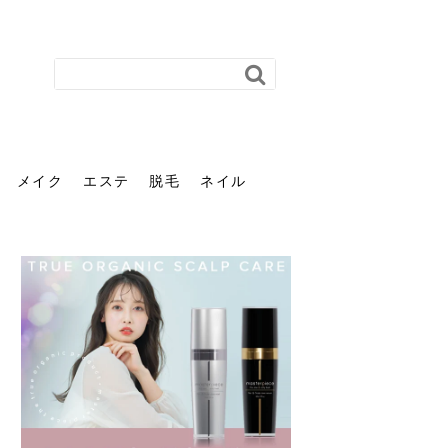
メイク
エステ
脱毛
ネイル
花粉で髪がパサパサするの
肌に合う髪色、どう見つけ
40代のパーマがダレる原因
前髪を薄くするための美容
ヘッドスパで頭皮をケアし
ストレスで髪の毛はどう変
40代の髪を悩みに最適！韓
「おしゃれ」と「身だしな
エステの勧誘が怖い人へ。
「今さら」なんて言わせな
オフィスネイルでも「キラ
はなぜ？原因と落とし方・
る？「イエベ」「ブルベ」
とは？自宅でできる復活術
院の頼み方とは？失敗しな
よう！ヘッドスパの効果と
わる？抜け毛・パサつきの
国発「ダリーフ」でヘアセ
み」は違う。相手に信頼感
断ることは悪くない。自分
い。40代のVIO・顔脱毛、
キラ」はOK？派手に見えな