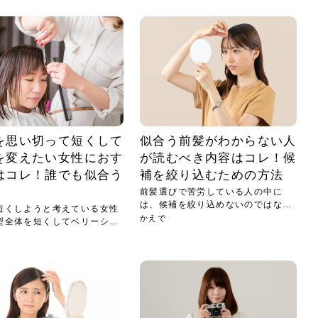
小じわが増えた？原因
手ならではの痩身効
ルルルン ハイドラのどれが
その医療ダイエット、後悔
..
.
..
ア
..
..
イント
..
直し...
「きれい...
の...
敗しに...
タン小顔☆
やり方...
えるヘア...
較・...
と、自...
なエ...
るのは...
パは、頭皮の汚れを落として
類の見分け方＆自宅で
オールハンドエステの
良い？その違いは？PDRN
しませんか？失敗する人の
進し、リラックス効果や美髪
メントの付け方で仕上がりは
春のトレンドカラーは明るめのく
年のショートウルフは、ナチュラ
美容室に行けていないし、そ
いに育てるには高価なアイテ
アで人気の発酵成分が、シャ
んのコスメを持っているの
ラインをすっきりさせたいと
をカミソリで剃って、毛抜き
んとなく運気が停滞している
新生活シーズン、朝の身支度を少しで
職場で浮かない落ち着いたトーンにし
2026年はレイヤーカットを使った髪型
美容室を倒産する数が増えているとい
毎日のちょっとした習慣で小顔は作れ
目元の印象を左右するのは目そのもの
ヘアアイロンを使うのが苦手、火傷が
メイクをしている時間も、スキンケア
サロンのメニューを見ていると、「リ
「ムダ毛が気になる」とお子さんが悩
SNSや雑誌で見かけた素敵なネイルデ
..
...
や...
共通点...
わります。今回は、毛先中心
ーです。ただし、髪がすでに
リーな仕上がりが今っぽい正
型を変えて気分転換したいと
す前に、洗い方や乾かし方、
も広がっています。無印良品
に使っているのはいつも同じ
みを抱えている方はいないで
ど、日々の自己処理を手間に
と悩んでいないでしょうか？
も短くしたい人は多いはず。じつは寝
たいけれど、どこか垢抜けた印象にし
のトレンドと重なり、ルーズウェーブ
うニュースがありました。もともと美
る！頭のこりをほぐしてフェイスライ
ではなく、頭皮の状態かもしれませ
怖いと感じている方はいないでしょう
の時間に変えるという発想から生まれ
ンパマッサージ」の他に「経絡マッサ
んでいる姿を見て、エステ脱毛を検討
ザインを、いざ自分の爪に試してみた
..
見て、急に小じわが増えたと
テと一言で言っても、最新の
癖は、...
たいと...
ヘ...
容室の...
ンのリ...
ん。以下...
か？そ...
たのが...
ージ」...
し始め...
ら、...
ルルルン ハイドラシリーズを使いたい
医師の管理のもと、科学的根拠に基づ
でいないでしょうか？じつは
ったものから、昔ながらの手
けれど、種類が多くてどれを選べばい
いて行う「医療ダイエット」は、自己
かえで
さくら
かえで
かえで
chicca
メガネ
さくら
あかり
あかり
あおい
さな
いか...
流のダ...
さな
さな
もっと見る
もっと見る
もっと見る
もっと見る
もっと見る
もっと見る
もっと見る
もっと見る
もっと見る
もっと見る
もっと見る
もっと見る
もっと見る
を思い切って短くして
似合う前髪がわからない人
を変えたい女性におす
が読むべき内容はコレ！候
はコレ！誰でも似合う
補を絞り込むための方法
前髪選びで苦労している人の中に
は、候補を絞り込めないのではない
短くしようと考えている女性
でしょ...
かえで
型全体を短くしてベリーショ