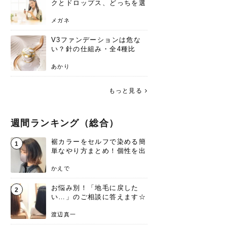
クとドロップス、どっちを選
ぶ？それぞれの特徴と合わせ
使いのメリット
メガネ
V3ファンデーションは危な
い？針の仕組み・全4種比
較・正規品の買い方まで徹底
解説
あかり
もっと見る
週間ランキング（総合）
裾カラーをセルフで染める簡
1
単なやり方まとめ！個性を出
すなら今！
かえで
お悩み別！「地毛に戻した
2
い…」のご相談に答えます☆
渡辺真一