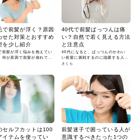
毛で前髪が浮く？原因
40代で前髪ぱっつんは痛
わせた対策とおすすめ
い？自然で若く見える方法
型を少し紹介
と注意点
で前髪が浮く悩みを抱えてい
40代になると、ぱっつんのかわい
、何が原因で前髪が崩れてい
い前髪に挑戦するのに躊躇する人も
少な...
さくら
のセルフカットは100
前髪迷子で困っている人が
アイテムを使ってい
意識するべきたった1つの