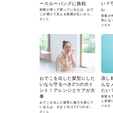
ースルーバングに挑戦
い？
レ
前髪が薄くて困っている人は、おで
こが透けて見える範囲が広いからで
前髪が
はな...
さくら
気にな
トが...
メガネ
おでこを出した髪型にした
流し
いなら守るべき2つのポイ
んな
ント！アレンジとケアが大
たい
事
前髪を
し前髪
おでこを出した髪型に魅力を感じて
に挑...
メガネ
いる人は、大きく分けて2つのポイ
ント...
さくら