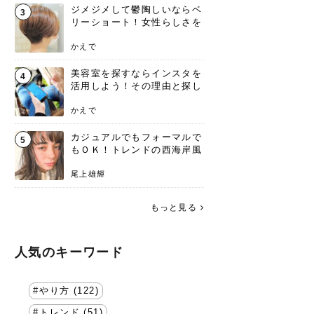
ジメジメして鬱陶しいならベ
3
リーショート！女性らしさを
失わないポイント
かえで
美容室を探すならインスタを
4
活用しよう！その理由と探し
方を要チェック
かえで
カジュアルでもフォーマルで
5
もＯＫ！トレンドの西海岸風
ラフスタイル特集。
尾上雄輝
もっと見る
人気のキーワード
やり方 (122)
トレンド (51)