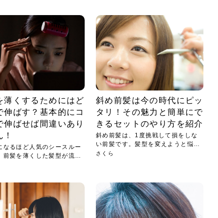
を薄くするためにはど
斜め前髪は今の時代にピッ
で伸ばす？基本的にコ
タリ！その魅力と簡単にで
で伸ばせば間違いあり
きるセットのやり方を紹介
ん！
斜め前髪は、1度挑戦して損をしな
い前髪です。髪型を変えようと悩ん
になるほど人気のシースルー
でい...
さくら
。前髪を薄くした髪型が流行