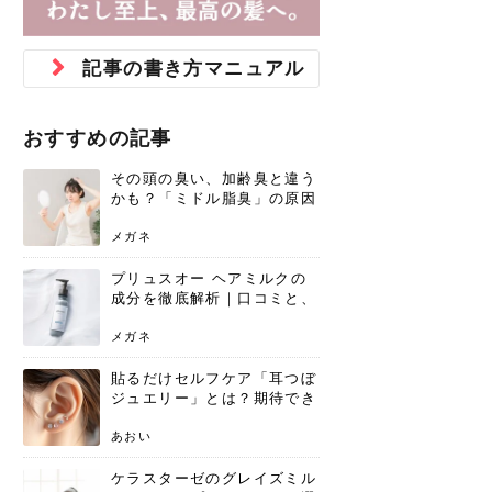
ジュベルック スキンの効果
本気の痩身と体質改善に。
防ぎ方を紹介
診断と...
と長...
いため...
おすすめの人
原因と...
ット...
を与え...
を守る...
賢...
い上...
とは？毛穴・ニキビ跡への
アーユルヴェーダに基づく
花粉の季節になると、髪がパサつく、
美容室で素敵なヘアカラーに染めても
パーマをかけたばかりなのに、もうカ
前髪は薄くしたほうが今風でおしゃれ
普段目に見えない頭皮ですが、何のケ
最近、髪のツヤがなくなったという方
韓国コスメを使うのは若い子だけだと
新しい環境に臨むとき、多くの人が意
「初回限定〇〇円！」そんなお得な体
40代になって、ふと自分のムダ毛のこ
仕事中も、ふとした瞬間に自分の指先
変化...
「イン...
広がる、手触りが悪いと感じた経験は
らったのに、家に帰って鏡を見たら、
ールがダレてしまったと感じている方
だと思っている人は、前髪を早く変え
アもせずに放っておくとダメージが蓄
や、抜け毛が増えたと悩んでいる方
思っていないでしょうか？ダリーフの
識するのが「身だしなみ」です。特に
験エステに行ってみたいけど、『押し
とが気になり始めたけど、「今から脱
を見て、気分が上がるという心ときめ
記事の書き方マニュアル
ありま...
「なん...
はいな...
たいと...
積して...
は、スト...
グラム...
メイク...
に弱い...
毛を...
く「キ...
ニキビ跡の凸凹をどうにかしたいと、
自己流のダイエットではなかなか落ち
肌の質感でお悩みではないでしょう
ない、頑固な脂肪やセルライトを、本
さくら
かえで
メガネ
かえで
yukarin
さくら
さくら
さな
さな
さな
あおい
か？肌に...
気で体...
おすすめの記事
ゆい
さな
その頭の臭い、加齢臭と違う
かも？「ミドル脂臭」の原因
と、後頭部を洗うシャンプー
術
メガネ
プリュスオー ヘアミルクの
成分を徹底解析｜口コミと、
どんな髪質におすすめかを解
説
メガネ
貼るだけセルフケア「耳つぼ
ジュエリー」とは？期待でき
る効果と、その実力
あおい
ケラスターゼのグレイズミル