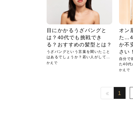
目にかかるうざバングと
オン
は？40代でも挑戦でき
た…
る？おすすめの髪型とは？
か不
さい
うざバングという言葉を聞いたこと
はあるでしょうか？若い人がしてい
自分で
ると...
かえで
た40
にな...
かえで
1