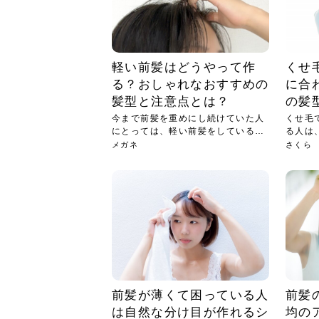
軽い前髪はどうやって作
くせ
る？おしゃれなおすすめの
に合
髪型と注意点とは？
の髪
今まで前髪を重めにし続けていた人
くせ毛
にとっては、軽い前髪をしている人
る人は
を見...
るの...
メガネ
さくら
前髪が薄くて困っている人
前髪
は自然な分け目が作れるシ
均の