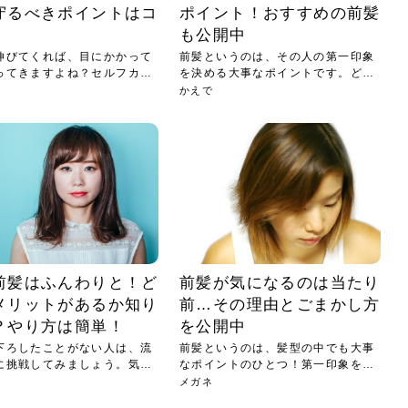
守るべきポイントはコ
ポイント！おすすめの前髪
も公開中
伸びてくれば、目にかかって
前髪というのは、その人の第一印象
ってきますよね？セルフカッ
を決める大事なポイントです。どれ
にす...
かえで
前髪はふんわりと！ど
前髪が気になるのは当たり
メリットがあるか知り
前…その理由とごまかし方
？やり方は簡単！
を公開中
下ろしたことがない人は、流
前髪というのは、髪型の中でも大事
に挑戦してみましょう。気軽
なポイントのひとつ！第一印象を決
める...
メガネ