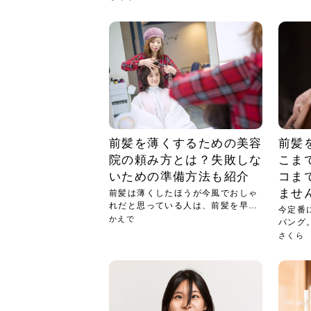
前髪を薄くするための美容
前髪
院の頼み方とは？失敗しな
こま
いための準備方法も紹介
コま
ませ
前髪は薄くしたほうが今風でおしゃ
れだと思っている人は、前髪を早く
今定番
変え...
かえで
バング
って...
さくら