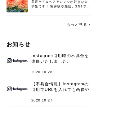
美容ケア＆ヘアアレンジが好きな大
学生です！ 実体験や雑誌、SNSで知
った情報を書いていこうと思いま
す。 これからよろしくお願いします
(*^^*)♪
もっと見る
お知らせ
Instagram引用時の不具合を
改修いたしました。
2020.10.28
【不具合情報】Instagramの
引用でURLを入れても画像や
キャプションが表示されない
件
2020.10.27