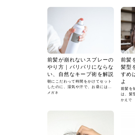
急に
人の
い原因.
めく..
ル...
時こそ.
本ケ
のシャ.
しい美.
のポ
める前.
と...
ヘッドス
と種
果。
血行を促
トリート
2026
2026
しばらく
髪をきれ
スキンケ
「たくさ
フェイス
顔の産毛
最近、な
できる.
魅力と、
効果が...
大きく変
すみカラ
ルでエア
ろそろ髪
ムを増や
ンプーに
に、実際
いうお悩
で抜くな
気がする
さろめ
の塗り...
く...
解...
思って...
頭皮の...
などの...
ものばか.
しょう...
感じて...
じつは...
ふと鏡を
痩身エス
落ち込ん
機器を使
メガネ
さくら
かえで
メガネ
さくら
さくら
あおい
あかり
あおい
あおい
その原...
技によ...
あおい
あかり
前髪が崩れないスプレーの
前髪
やり方｜パリパリにならな
髪型
い、自然なキープ術を解説
すめ
よ
朝にこだわって時間をかけてセット
したのに、湿気や汗で、お昼にはも
前髪を
う崩...
メガネ
は、髪
ート...
かえで