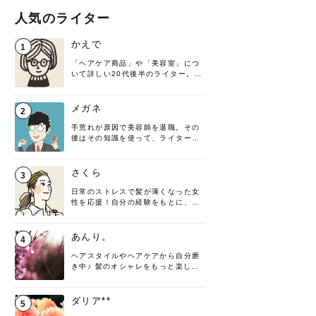
人気のライター
かえで
1
「ヘアケア商品」や「美容室」につ
いて詳しい20代後半のライター。楽
しみながら執筆させていただきま
す！
メガネ
2
手荒れが原因で美容師を退職。その
後はその知識を使って、ライターと
して転身したヘアケアオタクです。
髪の知識をわかりやすく紹介しま
す！
さくら
3
日常のストレスで髪が薄くなった女
性を応援！自分の経験をもとに、執
筆させていただきました。
あんり。
4
ヘアスタイルやヘアケアから自分磨
き中♪ 髪のオシャレをもっと楽しめ
るよう、日々勉強＆実践しています
♡ 役立つ情報をお届けできるように
頑張ります！よろしくお願いしま
ダリア**
5
す。