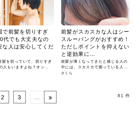
眉で前髪を切りすぎ
前髪がスカスカな人はシー
40代でも大丈夫なの
スルーバングがおすすめ！
安な人は安心してくだ
ただしポイントを抑えない
！
と逆効果に…
前髪を切っていて、切りすぎ
前髪が薄くなってきたと感じる人の
代の人もいますよね？オン眉
中には、スカスカで困っている人も
いる...
さくら
81 件
2
3
…