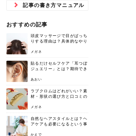
ジュベルック スキンの効果
本気の痩身と体質改善に。
防ぎ方を紹介
診断と...
と長...
いため...
おすすめの人
原因と...
ット...
を与え...
を守る...
賢...
い上...
記事の書き方マニュアル
とは？毛穴・ニキビ跡への
アーユルヴェーダに基づく
花粉の季節になると、髪がパサつく、
美容室で素敵なヘアカラーに染めても
パーマをかけたばかりなのに、もうカ
前髪は薄くしたほうが今風でおしゃれ
普段目に見えない頭皮ですが、何のケ
最近、髪のツヤがなくなったという方
韓国コスメを使うのは若い子だけだと
新しい環境に臨むとき、多くの人が意
「初回限定〇〇円！」そんなお得な体
40代になって、ふと自分のムダ毛のこ
仕事中も、ふとした瞬間に自分の指先
変化...
「イン...
広がる、手触りが悪いと感じた経験は
らったのに、家に帰って鏡を見たら、
ールがダレてしまったと感じている方
だと思っている人は、前髪を早く変え
アもせずに放っておくとダメージが蓄
や、抜け毛が増えたと悩んでいる方
思っていないでしょうか？ダリーフの
識するのが「身だしなみ」です。特に
験エステに行ってみたいけど、『押し
とが気になり始めたけど、「今から脱
を見て、気分が上がるという心ときめ
ありま...
「なん...
はいな...
たいと...
積して...
は、スト...
グラム...
メイク...
に弱い...
毛を...
く「キ...
ニキビ跡の凸凹をどうにかしたいと、
自己流のダイエットではなかなか落ち
おすすめの記事
肌の質感でお悩みではないでしょう
ない、頑固な脂肪やセルライトを、本
さくら
かえで
メガネ
かえで
yukarin
さくら
さくら
さな
さな
さな
あおい
か？肌に...
気で体...
頭皮マッサージで目がぱっち
ゆい
さな
りする理由は？具体的なやり
方と継続のコツを解説
メガネ
貼るだけセルフケア「耳つぼ
ジュエリー」とは？期待でき
る効果と、その実力
あおい
ラブクロムはどれがいい？素
材・形状の選び方と口コミの
真相
メガネ
自然なヘアスタイルとは？ヘ
アケアも必要になるという事
実を知っていますか？
かえで