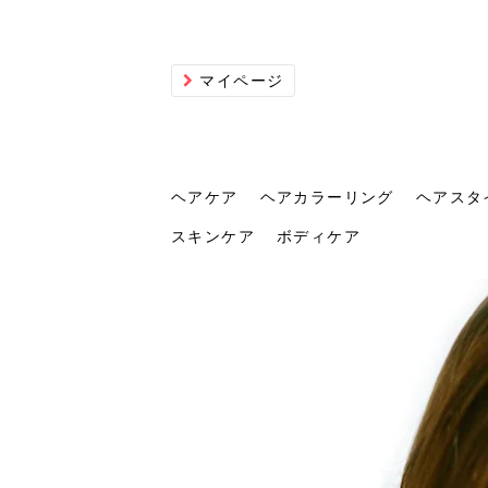
マイページ
ヘアケア
ヘアカラーリング
ヘアスタ
スキンケア
ボディケア
ヘアケア
ヘアカラーリング
ヘアスタイル
ヘアサロン
ヘッドスパ
スカルプケア
ヘアアイテム
メイク
エステ
脱毛
ネイル
スキンケア
ボディケア
トリ
髪の
202
美容
ヘッ
髪を
発酵
ミニ
針で
化粧
202
仕上
へ！2
新ト
い？
らな
い方
何が
少な
の効
毛」。
イド