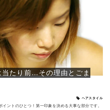
小じわが増えた？原因
手ならではの痩身効
ルルルン ハイドラのどれが
その医療ダイエット、後悔
..
.
..
ア
..
..
イント
..
直し...
「きれい...
の...
敗しに...
タン小顔☆
やり方...
えるヘア...
較・...
と、自...
なエ...
るのは...
パは、頭皮の汚れを落として
類の見分け方＆自宅で
オールハンドエステの
良い？その違いは？PDRN
しませんか？失敗する人の
進し、リラックス効果や美髪
メントの付け方で仕上がりは
春のトレンドカラーは明るめのく
年のショートウルフは、ナチュラ
美容室に行けていないし、そ
いに育てるには高価なアイテ
アで人気の発酵成分が、シャ
んのコスメを持っているの
ラインをすっきりさせたいと
をカミソリで剃って、毛抜き
んとなく運気が停滞している
新生活シーズン、朝の身支度を少しで
職場で浮かない落ち着いたトーンにし
2026年はレイヤーカットを使った髪型
美容室を倒産する数が増えているとい
毎日のちょっとした習慣で小顔は作れ
目元の印象を左右するのは目そのもの
ヘアアイロンを使うのが苦手、火傷が
メイクをしている時間も、スキンケア
サロンのメニューを見ていると、「リ
「ムダ毛が気になる」とお子さんが悩
SNSや雑誌で見かけた素敵なネイルデ
..
...
や...
共通点...
わります。今回は、毛先中心
ーです。ただし、髪がすでに
リーな仕上がりが今っぽい正
型を変えて気分転換したいと
す前に、洗い方や乾かし方、
も広がっています。無印良品
に使っているのはいつも同じ
みを抱えている方はいないで
ど、日々の自己処理を手間に
と悩んでいないでしょうか？
も短くしたい人は多いはず。じつは寝
たいけれど、どこか垢抜けた印象にし
のトレンドと重なり、ルーズウェーブ
うニュースがありました。もともと美
る！頭のこりをほぐしてフェイスライ
ではなく、頭皮の状態かもしれませ
怖いと感じている方はいないでしょう
の時間に変えるという発想から生まれ
ンパマッサージ」の他に「経絡マッサ
んでいる姿を見て、エステ脱毛を検討
ザインを、いざ自分の爪に試してみた
..
見て、急に小じわが増えたと
テと一言で言っても、最新の
癖は、...
たいと...
ヘ...
容室の...
ンのリ...
ん。以下...
か？そ...
たのが...
ージ」...
し始め...
ら、...
ルルルン ハイドラシリーズを使いたい
医師の管理のもと、科学的根拠に基づ
でいないでしょうか？じつは
ったものから、昔ながらの手
けれど、種類が多くてどれを選べばい
いて行う「医療ダイエット」は、自己
かえで
さくら
かえで
かえで
chicca
メガネ
さくら
あかり
あかり
あおい
さな
いか...
流のダ...
さな
さな
もっと見る
もっと見る
もっと見る
もっと見る
もっと見る
もっと見る
もっと見る
もっと見る
もっと見る
もっと見る
もっと見る
もっと見る
もっと見る
は当たり前…その理由とごま
ヘアスタイル
ポイントのひとつ！第一印象を決める大事な部分です。