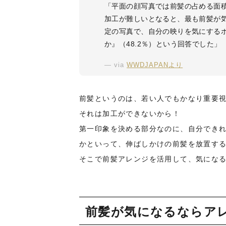
「平面の顔写真では前髪の占める面
加工が難しいとなると、最も前髪が気
定の写真で、自分の映りを気にする
か』（48.2％）という回答でした」
via
WWDJAPANより
前髪というのは、若い人でもかなり重要
それは加工ができないから！
第一印象を決める部分なのに、自分でき
かといって、伸ばしかけの前髪を放置す
そこで前髪アレンジを活用して、気にな
前髪が気になるならア