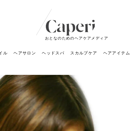
おとなのためのヘアケアメディア
イル
ヘアサロン
ヘッドスパ
スカルプケア
ヘアアイテム
ートメントの付け方で
くすみが気になる人
6年のショートウルフ最
室に行くのが恥ずかし
ドスパの落とし穴！知
育てるには？毎日の洗
エキスシャンプーって
マリストのメイク術｜
小顔を目指す！美容鍼
ノリが変わる「顔脱
6年運気アップネイルガ
朝の5分が変わる！寝癖がつ
ツヤと透明感で垢抜ける！
ルーズウェーブとは？2026
お気に入りのお店が倒産し
頭皮を刺激してお顔のリフ
頭皮マッサージで目がぱっ
アイロンが苦手でも大丈
V3ファンデーションは危な
リンパマッサージと経絡マ
子供の脱毛、日焼け肌はN
そのネイル、本当に似合っ
がりが変わる｜効かな
026春トレンドの明る
レンドとは？ナチュラ
髪質の変化に気づいた
いと損する真実
と生活習慣を見直す基
いいの？無印良品など
いアイテムで「自分ら
果と後悔しない選び方
4つのメリットと、始
を公開！幸運を呼ぶ色
かない予防方法と時短寝癖
自然なヘアカラーで作る
年の注目スタイルと長さ別
た後の美容室の探し方！失
トアップ♪毎日こつこつカン
ちりする理由は？具体的な
夫！ブラッシング感覚で使
い？針の仕組み・全4種比
ッサージの違いとは？効果
G？親子で学ぶ、安心・安全
てる？指先をきれいに見え