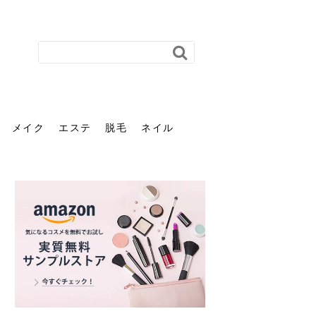
メイク
エステ
脱毛
ネイル
花粉で髪がパサパサするの
肌に合う髪色、どう見つけ
40代のパーマがダレる原因
前髪を薄くするための美容
ヘッドスパで頭皮をケアし
ストレスで髪の毛はどう変
40代の髪を悩みに最適！韓
「おしゃれ」と「身だしな
エステの勧誘が怖い人へ。
「今さら」なんて言わせな
オフィスネイルでも「キラ
はなぜ？原因と落とし方・
る？「イエベ」「ブルベ」
とは？自宅でできる復活術
院の頼み方とは？失敗しな
よう！ヘッドスパの効果と
わる？抜け毛・パサつきの
国発「ダリーフ」でヘアセ
み」は違う。相手に信頼感
断ることは悪くない。自分
い。40代のVIO・顔脱毛、
キラ」はOK？派手に見えな