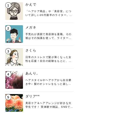
かえで
1
「ヘアケア商品」や「美容室」につ
いて詳しい20代後半のライター。楽
しみながら執筆させていただきま
す！
メガネ
2
手荒れが原因で美容師を退職。その
後はその知識を使って、ライターと
して転身したヘアケアオタクです。
髪の知識をわかりやすく紹介しま
す！
さくら
3
日常のストレスで髪が薄くなった女
性を応援！自分の経験をもとに、執
筆させていただきました。
あんり。
4
ヘアスタイルやヘアケアから自分磨
き中♪ 髪のオシャレをもっと楽しめ
るよう、日々勉強＆実践しています
♡ 役立つ情報をお届けできるように
頑張ります！よろしくお願いしま
ダリア**
5
す。
美容ケア＆ヘアアレンジが好きな大
学生です！ 実体験や雑誌、SNSで知
った情報を書いていこうと思いま