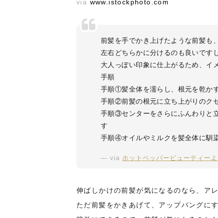
via
www.istockphoto.com
前髪を手でかき上げたような前髪も
左右どちらかに分けるのも良いです
大人っぽい印象に仕上がるため、イ
手順
手順①髪全体を濡らし、根元を乾か
手順②前髪の根元に立ち上がりのク
手順③センターをさらにふんわりと
す
手順④オイルやミルクを髪全体に馴
via
ホットペッパービューティーよ
伸ばしかけの前髪が気になるのなら、ア
ただ前髪をかきあげて、アップバングに