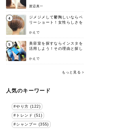
渡辺真一
ジメジメして鬱陶しいならベ
4
リーショート！女性らしさを
失わないポイント
かえで
美容室を探すならインスタを
5
活用しよう！その理由と探し
方を要チェック
かえで
もっと見る
人気のキーワード
やり方 (122)
トレンド (51)
シャンプー (355)