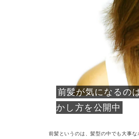
急に
人の
い原因.
めく..
ル...
時こそ.
本ケ
のシャ.
しい美.
のポ
める前.
と...
ヘッドス
と種
果。
血行を促
トリート
2026
2026
しばらく
髪をきれ
スキンケ
「たくさ
フェイス
顔の産毛
最近、な
できる.
魅力と、
効果が...
大きく変
すみカラ
ルでエア
ろそろ髪
ムを増や
ンプーに
に、実際
いうお悩
で抜くな
気がする
さろめ
の塗り...
く...
解...
思って...
頭皮の...
などの...
ものばか.
しょう...
感じて...
じつは...
ふと鏡を
痩身エス
落ち込ん
機器を使
メガネ
さくら
かえで
メガネ
さくら
さくら
あおい
あかり
あおい
あおい
その原...
技によ...
あおい
あかり
前髪が気になるの
かし方を公開中
前髪というのは、髪型の中でも大事な