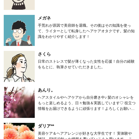
メガネ
手荒れが原因で美容師を退職。その後はその知識を使っ
て、ライターとして転身したヘアケアオタクです。髪の知
識をわかりやすく紹介します！
さくら
日常のストレスで髪が薄くなった女性を応援！自分の経験
をもとに、執筆させていただきました。
あんり。
ヘアスタイルやヘアケアから自分磨き中♪ 髪のオシャレを
もっと楽しめるよう、日々勉強＆実践しています♡ 役立つ
情報をお届けできるように頑張ります！よろしくお願いし
ます。
ダリア**
美容ケア＆ヘアアレンジが好きな大学生です！ 実体験や