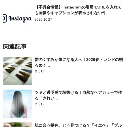
【不具合情報】Instagramの引用でURLを入れて
も画像やキャプションが表示されない件
2020.10.27
関連記事
髪のくすみが気になる人へ！2026春トレンドの明
るめく...
さくら
ツヤと透明感で垢抜ける！自然なヘアカラーで作
る「きれい...
さくら
肌に合う髪色、どう見つける？「イエベ」「ブル