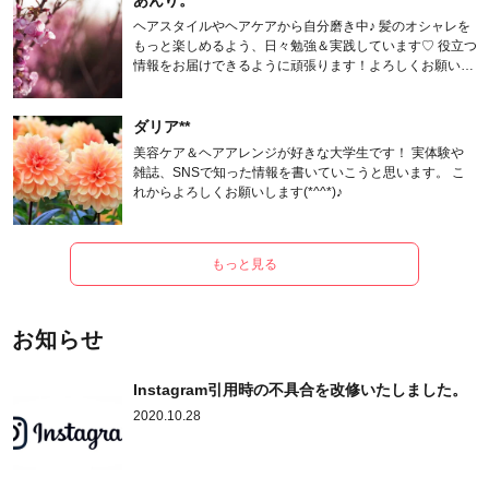
あんり。
ヘアスタイルやヘアケアから自分磨き中♪ 髪のオシャレを
もっと楽しめるよう、日々勉強＆実践しています♡ 役立つ
情報をお届けできるように頑張ります！よろしくお願いし
ます。
ダリア**
美容ケア＆ヘアアレンジが好きな大学生です！ 実体験や
雑誌、SNSで知った情報を書いていこうと思います。 こ
れからよろしくお願いします(*^^*)♪
もっと見る
お知らせ
Instagram引用時の不具合を改修いたしました。
2020.10.28