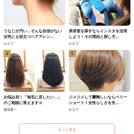
うなじが汚い…そんな自信がない
美容室を探すならインスタを活用
女性にも役立つヘアアレン...
しよう！その理由と探し方...
かえで
かえで
4
5
お悩み別！「地毛に戻したい…」
ジメジメして鬱陶しいならベリー
のご相談に答えます☆
ショート！女性らしさを失...
渡辺真一
かえで
もっと見る