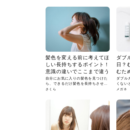
急に
人の
い原因.
めく..
ル...
時こそ.
本ケ
のシャ.
しい美.
のポ
める前.
と...
ヘッドス
と種
果。
血行を促
トリート
2026
2026
しばらく
髪をきれ
スキンケ
「たくさ
フェイス
顔の産毛
最近、な
できる.
魅力と、
効果が...
大きく変
すみカラ
ルでエア
ろそろ髪
ムを増や
ンプーに
に、実際
いうお悩
で抜くな
気がする
さろめ
の塗り...
く...
解...
思って...
頭皮の...
などの...
ものばか.
しょう...
感じて...
じつは...
ふと鏡を
痩身エス
落ち込ん
機器を使
メガネ
さくら
かえで
メガネ
さくら
さくら
あおい
あかり
あおい
あおい
その原...
技によ...
あおい
あかり
髪色を変える前に考えてほ
ダブ
しい長持ちするポイント！
日？
意識の違いでここまで違う
むた
自分にお気に入りの髪色を見つけた
ダブル
ら、できるだけ髪色を長持ちさせた
くない
い人...
人は...
さくら
メガネ