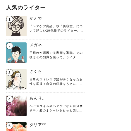
人気のライター
かえで
1
「ヘアケア商品」や「美容室」につ
いて詳しい20代後半のライター。楽
しみながら執筆させていただきま
す！
メガネ
2
手荒れが原因で美容師を退職。その
後はその知識を使って、ライターと
して転身したヘアケアオタクです。
髪の知識をわかりやすく紹介しま
す！
さくら
3
日常のストレスで髪が薄くなった女
性を応援！自分の経験をもとに、執
筆させていただきました。
あんり。
4
ヘアスタイルやヘアケアから自分磨
き中♪ 髪のオシャレをもっと楽しめ
るよう、日々勉強＆実践しています
♡ 役立つ情報をお届けできるように
頑張ります！よろしくお願いしま
ダリア**
5
す。