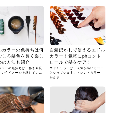
小じわが増えた？原因
手ならではの痩身効
ルルルン ハイドラのどれが
その医療ダイエット、後悔
..
.
..
ア
..
..
イント
..
直し...
「きれい...
の...
敗しに...
タン小顔☆
やり方...
えるヘア...
較・...
と、自...
なエ...
るのは...
パは、頭皮の汚れを落として
類の見分け方＆自宅で
オールハンドエステの
良い？その違いは？PDRN
しませんか？失敗する人の
進し、リラックス効果や美髪
メントの付け方で仕上がりは
春のトレンドカラーは明るめのく
年のショートウルフは、ナチュラ
美容室に行けていないし、そ
いに育てるには高価なアイテ
アで人気の発酵成分が、シャ
んのコスメを持っているの
ラインをすっきりさせたいと
をカミソリで剃って、毛抜き
んとなく運気が停滞している
新生活シーズン、朝の身支度を少しで
職場で浮かない落ち着いたトーンにし
2026年はレイヤーカットを使った髪型
美容室を倒産する数が増えているとい
毎日のちょっとした習慣で小顔は作れ
目元の印象を左右するのは目そのもの
ヘアアイロンを使うのが苦手、火傷が
メイクをしている時間も、スキンケア
サロンのメニューを見ていると、「リ
「ムダ毛が気になる」とお子さんが悩
SNSや雑誌で見かけた素敵なネイルデ
..
...
や...
共通点...
わります。今回は、毛先中心
ーです。ただし、髪がすでに
リーな仕上がりが今っぽい正
型を変えて気分転換したいと
す前に、洗い方や乾かし方、
も広がっています。無印良品
に使っているのはいつも同じ
みを抱えている方はいないで
ど、日々の自己処理を手間に
と悩んでいないでしょうか？
も短くしたい人は多いはず。じつは寝
たいけれど、どこか垢抜けた印象にし
のトレンドと重なり、ルーズウェーブ
うニュースがありました。もともと美
る！頭のこりをほぐしてフェイスライ
ではなく、頭皮の状態かもしれませ
怖いと感じている方はいないでしょう
の時間に変えるという発想から生まれ
ンパマッサージ」の他に「経絡マッサ
んでいる姿を見て、エステ脱毛を検討
ザインを、いざ自分の爪に試してみた
..
見て、急に小じわが増えたと
テと一言で言っても、最新の
癖は、...
たいと...
ヘ...
容室の...
ンのリ...
ん。以下...
か？そ...
たのが...
ージ」...
し始め...
ら、...
ルルルン ハイドラシリーズを使いたい
医師の管理のもと、科学的根拠に基づ
でいないでしょうか？じつは
ったものから、昔ながらの手
けれど、種類が多くてどれを選べばい
いて行う「医療ダイエット」は、自己
かえで
さくら
かえで
かえで
chicca
メガネ
さくら
あかり
あかり
あおい
さな
いか...
流のダ...
さな
さな
もっと見る
もっと見る
もっと見る
もっと見る
もっと見る
もっと見る
もっと見る
もっと見る
もっと見る
もっと見る
もっと見る
もっと見る
もっと見る
ルカラーの色持ちは何
白髪ぼかしで使えるエドル
むしろ髪色を長く楽し
カラー！気軽にphコント
めの方法も紹介
ロールで髪をケア！
カラーの色持ちは、あまり長
エドルカラーは、人気が高いカラー
というイメージを感じている
となっています。トレンドカラーと
いう...
かえで