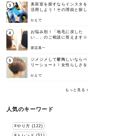
美容室を探すならインスタを
3
活用しよう！その理由と探し
方を要チェック
かえで
お悩み別！「地毛に戻した
4
い…」のご相談に答えます☆
渡辺真一
ジメジメして鬱陶しいならベ
5
リーショート！女性らしさを
失わないポイント
かえで
もっと見る
人気のキーワード
やり方 (122)
トレンド (51)