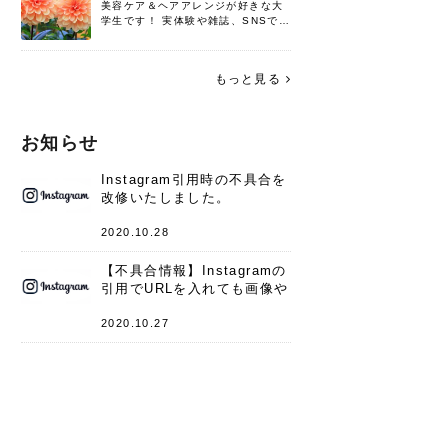
美容ケア＆ヘアアレンジが好きな大
学生です！ 実体験や雑誌、SNSで知
った情報を書いていこうと思いま
す。 これからよろしくお願いします
(*^^*)♪
もっと見る
お知らせ
Instagram引用時の不具合を
改修いたしました。
2020.10.28
【不具合情報】Instagramの
引用でURLを入れても画像や
キャプションが表示されない
件
2020.10.27