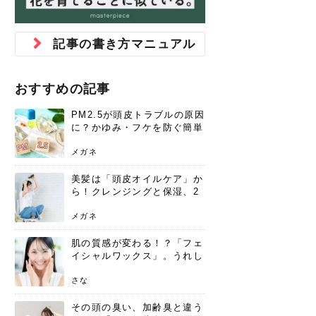
ジュベルック スキンの効果
本気の痩身と体質改善に。
防ぎ方を紹介
診断と...
と長...
いため...
おすすめの人
原因と...
ット...
を与え...
を守る...
賢...
い上...
とは？毛穴・ニキビ跡への
アーユルヴェーダに基づく
花粉の季節になると、髪がパサつく、
美容室で素敵なヘアカラーに染めても
パーマをかけたばかりなのに、もうカ
前髪は薄くしたほうが今風でおしゃれ
普段目に見えない頭皮ですが、何のケ
最近、髪のツヤがなくなったという方
韓国コスメを使うのは若い子だけだと
新しい環境に臨むとき、多くの人が意
「初回限定〇〇円！」そんなお得な体
40代になって、ふと自分のムダ毛のこ
仕事中も、ふとした瞬間に自分の指先
変化...
「イン...
広がる、手触りが悪いと感じた経験は
らったのに、家に帰って鏡を見たら、
ールがダレてしまったと感じている方
だと思っている人は、前髪を早く変え
アもせずに放っておくとダメージが蓄
や、抜け毛が増えたと悩んでいる方
思っていないでしょうか？ダリーフの
識するのが「身だしなみ」です。特に
験エステに行ってみたいけど、『押し
とが気になり始めたけど、「今から脱
を見て、気分が上がるという心ときめ
記事の書き方マニュアル
ありま...
「なん...
はいな...
たいと...
積して...
は、スト...
グラム...
メイク...
に弱い...
毛を...
く「キ...
ニキビ跡の凸凹をどうにかしたいと、
自己流のダイエットではなかなか落ち
肌の質感でお悩みではないでしょう
ない、頑固な脂肪やセルライトを、本
さくら
かえで
メガネ
かえで
yukarin
さくら
さくら
さな
さな
さな
あおい
か？肌に...
気で体...
おすすめの記事
ゆい
さな
PM2.5が頭皮トラブルの原因
に？かゆみ・フケを防ぐ簡単
ケア方法
メガネ
美髪は「頭皮オイルケア」か
ら！クレンジングと保湿、2
つの方法と効果を解説
メガネ
肌の質感が変わる！？「フェ
イシャルワックス」。うれし
いメリットと、肌荒れしない
ための基礎知識
さな
その頭の臭い、加齢臭と違う