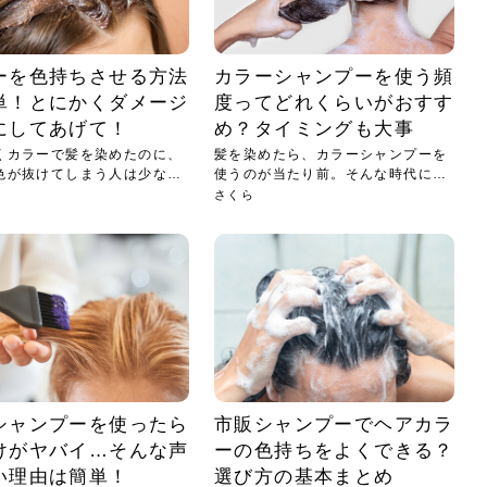
ーを色持ちさせる方法
カラーシャンプーを使う頻
単！とにかくダメージ
度ってどれくらいがおすす
にしてあげて！
め？タイミングも大事
くカラーで髪を染めたのに、
髪を染めたら、カラーシャンプーを
色が抜けてしまう人は少なく
使うのが当たり前。そんな時代にな
って...
さくら
シャンプーを使ったら
市販シャンプーでヘアカラ
けがヤバイ…そんな声
ーの色持ちをよくできる？
い理由は簡単！
選び方の基本まとめ