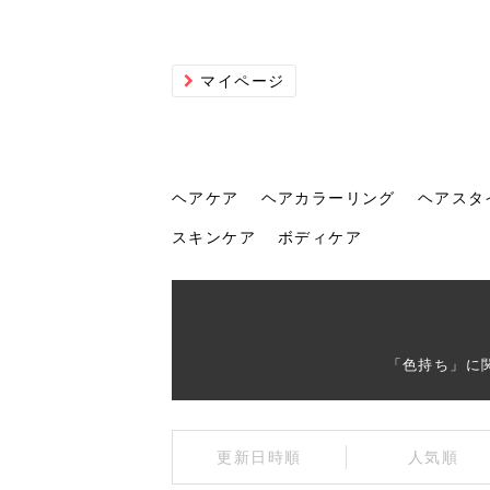
マイページ
ヘアケア
ヘアカラーリング
ヘアスタ
スキンケア
ボディケア
ヘアケア
ヘアカラーリング
ヘアスタイル
ヘアサロン
ヘッドスパ
スカルプケア
ヘアアイテム
メイク
エステ
脱毛
ネイル
スキンケア
ボディケア
「色持ち」に
トリ
髪の
202
美容
ヘッ
髪を
発酵
ミニ
針で
化粧
202
更新日時順
人気順
仕上
へ！2
新ト
い？
らな
い方
何が
少な
の効
毛」。
イド