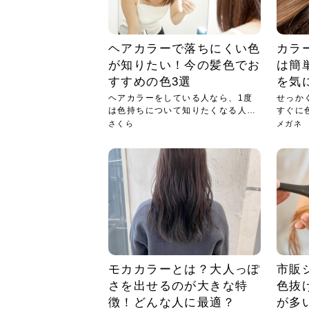
ヘアカラーで落ちにくい色
カラ
が知りたい！今の髪色でお
は簡
すすめの色3選
を気
ヘアカラーをしている人なら、1度
せっか
は色持ちについて知りたくなる人は
すぐに
いる...
ない...
さくら
メガネ
モカカラーとは？大人っぽ
市販
さを出せるのが大きな特
色抜
徴！どんな人に最適？
が多