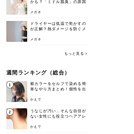
かも？「ミドル脂臭」の原因
と、後頭部を洗うシャンプー
術
メガネ
ドライヤーは低温で乾かすの
が正解？熱ダメージを防ぐメ
リットと、速乾のコツ
メガネ
もっと見る
週間ランキング（総合）
裾カラーをセルフで染める簡
1
単なやり方まとめ！個性を出
すなら今！
かえで
うなじが汚い…そんな自信が
2
ない女性にも役立つヘアアレ
ンジあります！
かえで