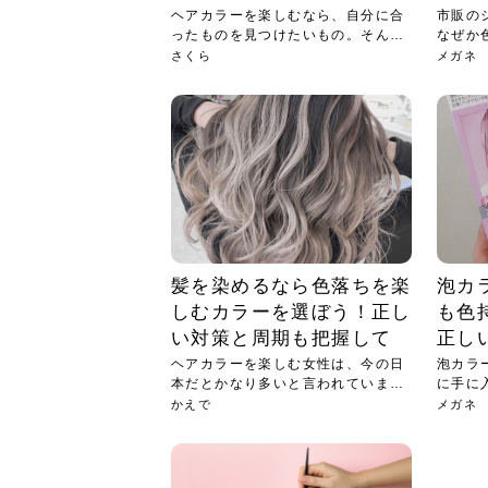
ヘアカラーを楽しむなら、自分に合
市販の
ったものを見つけたいもの。そんな
なぜか
中、...
よう...
さくら
メガネ
髪を染めるなら色落ちを楽
泡カ
しむカラーを選ぼう！正し
も色
い対策と周期も把握して
正し
ヘアカラーを楽しむ女性は、今の日
泡カラ
本だとかなり多いと言われていま
に手に
す。特...
裏腹...
かえで
メガネ