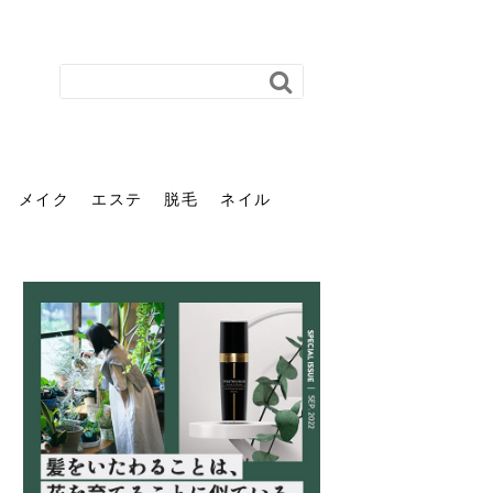
メイク
エステ
脱毛
ネイル
花粉で髪がパサパサするの
肌に合う髪色、どう見つけ
40代のパーマがダレる原因
前髪を薄くするための美容
ヘッドスパで頭皮をケアし
ストレスで髪の毛はどう変
40代の髪を悩みに最適！韓
「おしゃれ」と「身だしな
エステの勧誘が怖い人へ。
「今さら」なんて言わせな
オフィスネイルでも「キラ
はなぜ？原因と落とし方・
る？「イエベ」「ブルベ」
とは？自宅でできる復活術
院の頼み方とは？失敗しな
よう！ヘッドスパの効果と
わる？抜け毛・パサつきの
国発「ダリーフ」でヘアセ
み」は違う。相手に信頼感
断ることは悪くない。自分
い。40代のVIO・顔脱毛、
キラ」はOK？派手に見えな