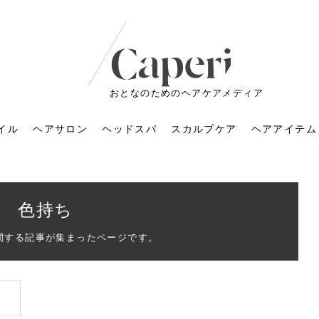
おとなのためのヘアケアメディア
イル
ヘアサロン
ヘッドスパ
スカルプケア
ヘアアイテム
色持ち
関する記事が集まったページです。
ートメントの付け方で
くすみが気になる人
6年のショートウルフ最
室に行くのが恥ずかし
ドスパの落とし穴！知
育てるには？毎日の洗
エキスシャンプーって
マリストのメイク術｜
小顔を目指す！美容鍼
ノリが変わる「顔脱
6年運気アップネイルガ
朝の5分が変わる！寝癖がつ
ツヤと透明感で垢抜ける！
ルーズウェーブとは？2026
お気に入りのお店が倒産し
頭皮を刺激してお顔のリフ
頭皮マッサージで目がぱっ
アイロンが苦手でも大丈
V3ファンデーションは危な
リンパマッサージと経絡マ
子供の脱毛、日焼け肌はN
そのネイル、本当に似合っ
がりが変わる｜効かな
026春トレンドの明る
レンドとは？ナチュラ
髪質の変化に気づいた
いと損する真実
と生活習慣を見直す基
いいの？無印良品など
いアイテムで「自分ら
果と後悔しない選び方
4つのメリットと、始
を公開！幸運を呼ぶ色
かない予防方法と時短寝癖
自然なヘアカラーで作る
年の注目スタイルと長さ別
た後の美容室の探し方！失
トアップ♪毎日こつこつカン
ちりする理由は？具体的な
夫！ブラッシング感覚で使
い？針の仕組み・全4種比
ッサージの違いとは？効果
G？親子で学ぶ、安心・安全
てる？指先をきれいに見え