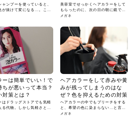
シャンプーを使っていると、
美容室でせっかくヘアカラーをして
色が抜けて変になる…。この
もらったのに、次の日の朝に鏡で髪
を見...
メガネ
ラーは簡単でいい！で
ヘアカラーをして赤みや黄
持ちが悪いって本当？
みが残ってしまうのはな
い対策とは？
ぜ？色を抑えるための対策
ーはドラッグストアでも気軽
ヘアカラーの中でもブリーチをする
入る代物。しかし気軽さとは
と、希望の色に染まらない…と言っ
た経...
メガネ