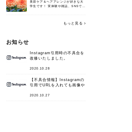
美容ケア＆ヘアアレンジが好きな大
学生です！ 実体験や雑誌、SNSで知
った情報を書いていこうと思いま
す。 これからよろしくお願いします
(*^^*)♪
もっと見る
お知らせ
Instagram引用時の不具合を
改修いたしました。
2020.10.28
【不具合情報】Instagramの
引用でURLを入れても画像や
キャプションが表示されない
件
2020.10.27