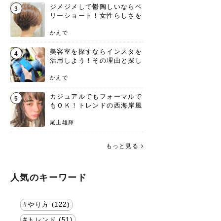
ジメジメして鬱陶しいならベ
3
リーショート！女性らしさを
失わないポイント
かえで
美容室を探すならインスタを
4
活用しよう！その理由と探し
方を要チェック
かえで
カジュアルでもフォーマルで
5
もＯＫ！トレンドの西海岸風
ラフスタイル特集。
尾上雄輝
もっと見る
人気のキーワード
やり方 (122)
トレンド (51)