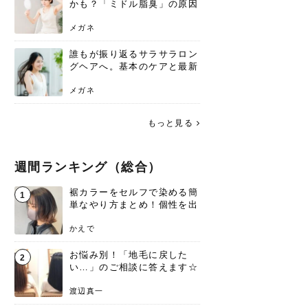
かも？「ミドル脂臭」の原因
と、後頭部を洗うシャンプー
術
メガネ
誰もが振り返るサラサラロン
グヘアへ。基本のケアと最新
トレンドスタイル
メガネ
もっと見る
週間ランキング（総合）
裾カラーをセルフで染める簡
1
単なやり方まとめ！個性を出
すなら今！
かえで
お悩み別！「地毛に戻した
2
い…」のご相談に答えます☆
渡辺真一