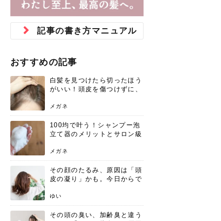
ジュベルック スキンの効果
本気の痩身と体質改善に。
防ぎ方を紹介
診断と...
と長...
いため...
おすすめの人
原因と...
ット...
を与え...
を守る...
賢...
い上...
とは？毛穴・ニキビ跡への
アーユルヴェーダに基づく
花粉の季節になると、髪がパサつく、
美容室で素敵なヘアカラーに染めても
パーマをかけたばかりなのに、もうカ
前髪は薄くしたほうが今風でおしゃれ
普段目に見えない頭皮ですが、何のケ
最近、髪のツヤがなくなったという方
韓国コスメを使うのは若い子だけだと
新しい環境に臨むとき、多くの人が意
「初回限定〇〇円！」そんなお得な体
40代になって、ふと自分のムダ毛のこ
仕事中も、ふとした瞬間に自分の指先
変化...
「イン...
広がる、手触りが悪いと感じた経験は
らったのに、家に帰って鏡を見たら、
ールがダレてしまったと感じている方
だと思っている人は、前髪を早く変え
アもせずに放っておくとダメージが蓄
や、抜け毛が増えたと悩んでいる方
思っていないでしょうか？ダリーフの
識するのが「身だしなみ」です。特に
験エステに行ってみたいけど、『押し
とが気になり始めたけど、「今から脱
を見て、気分が上がるという心ときめ
記事の書き方マニュアル
ありま...
「なん...
はいな...
たいと...
積して...
は、スト...
グラム...
メイク...
に弱い...
毛を...
く「キ...
ニキビ跡の凸凹をどうにかしたいと、
自己流のダイエットではなかなか落ち
肌の質感でお悩みではないでしょう
ない、頑固な脂肪やセルライトを、本
さくら
かえで
メガネ
かえで
yukarin
さくら
さくら
さな
さな
さな
あおい
か？肌に...
気で体...
おすすめの記事
ゆい
さな
白髪を見つけたら切ったほう
がいい！頭皮を傷つけずに、
気になる白髪を処理する方法
メガネ
100均で叶う！シャンプー泡
立て器のメリットとサロン級
の髪を作る活用術
メガネ
その顔のたるみ、原因は「頭
皮の凝り」かも。今日からで
きる、リフトアップ頭皮マッ
サージ
ゆい
その頭の臭い、加齢臭と違う