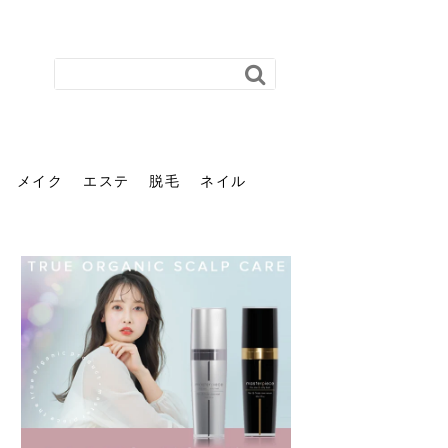
メイク
エステ
脱毛
ネイル
花粉で髪がパサパサするの
肌に合う髪色、どう見つけ
40代のパーマがダレる原因
前髪を薄くするための美容
ヘッドスパで頭皮をケアし
ストレスで髪の毛はどう変
40代の髪を悩みに最適！韓
「おしゃれ」と「身だしな
エステの勧誘が怖い人へ。
「今さら」なんて言わせな
オフィスネイルでも「キラ
はなぜ？原因と落とし方・
る？「イエベ」「ブルベ」
とは？自宅でできる復活術
院の頼み方とは？失敗しな
よう！ヘッドスパの効果と
わる？抜け毛・パサつきの
国発「ダリーフ」でヘアセ
み」は違う。相手に信頼感
断ることは悪くない。自分
い。40代のVIO・顔脱毛、
キラ」はOK？派手に見えな