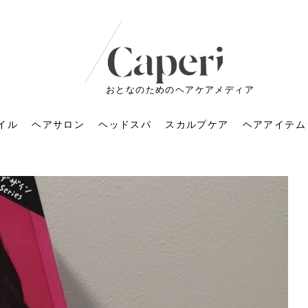
おとなのためのヘアケアメディア
イル
ヘアサロン
ヘッドスパ
スカルプケア
ヘアアイテム
ートメントの付け方で
くすみが気になる人
6年のショートウルフ最
室に行くのが恥ずかし
ドスパの落とし穴！知
育てるには？毎日の洗
エキスシャンプーって
マリストのメイク術｜
小顔を目指す！美容鍼
ノリが変わる「顔脱
6年運気アップネイルガ
朝の5分が変わる！寝癖がつ
ツヤと透明感で垢抜ける！
ルーズウェーブとは？2026
お気に入りのお店が倒産し
頭皮を刺激してお顔のリフ
頭皮マッサージで目がぱっ
アイロンが苦手でも大丈
V3ファンデーションは危な
リンパマッサージと経絡マ
子供の脱毛、日焼け肌はN
そのネイル、本当に似合っ
がりが変わる｜効かな
026春トレンドの明る
レンドとは？ナチュラ
髪質の変化に気づいた
いと損する真実
と生活習慣を見直す基
いいの？無印良品など
いアイテムで「自分ら
果と後悔しない選び方
4つのメリットと、始
を公開！幸運を呼ぶ色
かない予防方法と時短寝癖
自然なヘアカラーで作る
年の注目スタイルと長さ別
た後の美容室の探し方！失
トアップ♪毎日こつこつカン
ちりする理由は？具体的な
夫！ブラッシング感覚で使
い？針の仕組み・全4種比
ッサージの違いとは？効果
G？親子で学ぶ、安心・安全
てる？指先をきれいに見え