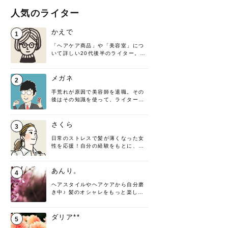
人気のライター
かえで
1
「ヘアケア商品」や「美容室」につ
いて詳しい20代後半のライター。楽
しみながら執筆させていただきま
す！
メガネ
2
手荒れが原因で美容師を退職。その
後はその知識を使って、ライターと
して転身したヘアケアオタクです。
髪の知識をわかりやすく紹介しま
す！
さくら
3
日常のストレスで髪が薄くなった女
性を応援！自分の経験をもとに、執
筆させていただきました。
あんり。
4
ヘアスタイルやヘアケアから自分磨
き中♪ 髪のオシャレをもっと楽しめ
るよう、日々勉強＆実践しています
♡ 役立つ情報をお届けできるように
頑張ります！よろしくお願いしま
ダリア**
5
す。