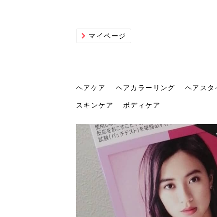
マイページ
ヘアケア
ヘアカラーリング
ヘアスタ
スキンケア
ボディケア
ヘアケア
ヘアカラーリング
ヘアスタイル
ヘアサロン
ヘッドスパ
スカルプケア
ヘアアイテム
メイク
エステ
脱毛
ネイル
スキンケア
ボディケア
トリ
髪の
202
美容
ヘッ
髪を
発酵
ミニ
針で
化粧
202
仕上
へ！2
新ト
い？
らな
い方
何が
少な
の効
毛」。
イド