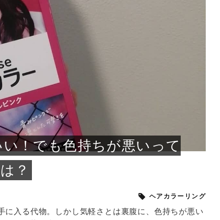
小じわが増えた？原因
手ならではの痩身効
ルルルン ハイドラのどれが
その医療ダイエット、後悔
..
.
..
ア
..
..
イント
..
直し...
「きれい...
の...
敗しに...
タン小顔☆
やり方...
えるヘア...
較・...
と、自...
なエ...
るのは...
パは、頭皮の汚れを落として
類の見分け方＆自宅で
オールハンドエステの
良い？その違いは？PDRN
しませんか？失敗する人の
進し、リラックス効果や美髪
メントの付け方で仕上がりは
春のトレンドカラーは明るめのく
年のショートウルフは、ナチュラ
美容室に行けていないし、そ
いに育てるには高価なアイテ
アで人気の発酵成分が、シャ
んのコスメを持っているの
ラインをすっきりさせたいと
をカミソリで剃って、毛抜き
んとなく運気が停滞している
新生活シーズン、朝の身支度を少しで
職場で浮かない落ち着いたトーンにし
2026年はレイヤーカットを使った髪型
美容室を倒産する数が増えているとい
毎日のちょっとした習慣で小顔は作れ
目元の印象を左右するのは目そのもの
ヘアアイロンを使うのが苦手、火傷が
メイクをしている時間も、スキンケア
サロンのメニューを見ていると、「リ
「ムダ毛が気になる」とお子さんが悩
SNSや雑誌で見かけた素敵なネイルデ
..
...
や...
共通点...
わります。今回は、毛先中心
ーです。ただし、髪がすでに
リーな仕上がりが今っぽい正
型を変えて気分転換したいと
す前に、洗い方や乾かし方、
も広がっています。無印良品
に使っているのはいつも同じ
みを抱えている方はいないで
ど、日々の自己処理を手間に
と悩んでいないでしょうか？
も短くしたい人は多いはず。じつは寝
たいけれど、どこか垢抜けた印象にし
のトレンドと重なり、ルーズウェーブ
うニュースがありました。もともと美
る！頭のこりをほぐしてフェイスライ
ではなく、頭皮の状態かもしれませ
怖いと感じている方はいないでしょう
の時間に変えるという発想から生まれ
ンパマッサージ」の他に「経絡マッサ
んでいる姿を見て、エステ脱毛を検討
ザインを、いざ自分の爪に試してみた
..
見て、急に小じわが増えたと
テと一言で言っても、最新の
癖は、...
たいと...
ヘ...
容室の...
ンのリ...
ん。以下...
か？そ...
たのが...
ージ」...
し始め...
ら、...
ルルルン ハイドラシリーズを使いたい
医師の管理のもと、科学的根拠に基づ
でいないでしょうか？じつは
ったものから、昔ながらの手
けれど、種類が多くてどれを選べばい
いて行う「医療ダイエット」は、自己
かえで
さくら
かえで
かえで
chicca
メガネ
さくら
あかり
あかり
あおい
さな
いか...
流のダ...
さな
さな
もっと見る
もっと見る
もっと見る
もっと見る
もっと見る
もっと見る
もっと見る
もっと見る
もっと見る
もっと見る
もっと見る
もっと見る
もっと見る
いい！でも色持ちが悪いって
とは？
ヘアカラーリング
手に入る代物。しかし気軽さとは裏腹に、色持ちが悪い