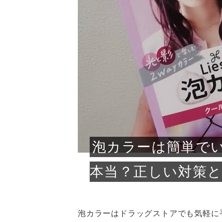
急に
人の
い原因.
めく..
ル...
時こそ.
本ケ
のシャ.
しい美.
のポ
める前.
と...
ヘッドス
と種
果。
血行を促
トリート
2026
2026
しばらく
髪をきれ
スキンケ
「たくさ
フェイス
顔の産毛
最近、な
できる.
魅力と、
効果が...
大きく変
すみカラ
ルでエア
ろそろ髪
ムを増や
ンプーに
に、実際
いうお悩
で抜くな
気がする
さろめ
の塗り...
く...
解...
思って...
頭皮の...
などの...
ものばか.
しょう...
感じて...
じつは...
ふと鏡を
痩身エス
落ち込ん
機器を使
メガネ
さくら
かえで
メガネ
さくら
さくら
あおい
あかり
あおい
あおい
その原...
技によ...
あおい
あかり
泡カラーは簡単で
本当？正しい対策
泡カラーはドラッグストアでも気軽に