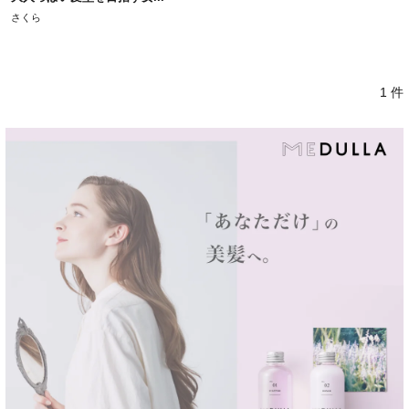
さくら
1 件