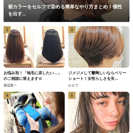
裾カラーをセルフで染める簡単なやり方まとめ！個性
を出す...
2
3
お悩み別！「地毛に戻したい…」
ジメジメして鬱陶しいならベリー
のご相談に答えます☆
ショート！女性らしさを失...
渡辺真一
かえで
4
5