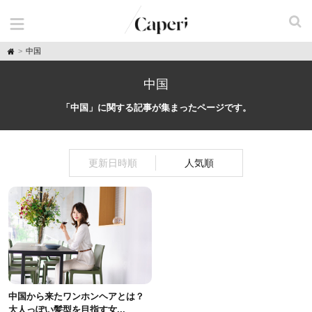
H
中国
o
m
e
中国
「中国」に関する記事が集まったページです。
更新日時順
人気順
中国から来たワンホンヘアとは？
大人っぽい髪型を目指す女...