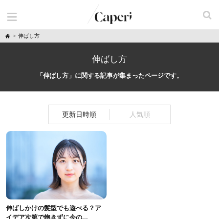
H
伸ばし方
o
m
e
伸ばし方
「伸ばし方」に関する記事が集まったページです。
更新日時順
人気順
伸ばしかけの髪型でも遊べる？ア
イデア次第で飽きずに今の...