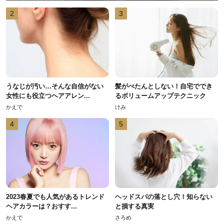
2
3
うなじが汚い…そんな自信がない
髪がぺたんとしない！自宅ででき
女性にも役立つヘアアレン...
るボリュームアップテクニック
かえで
けみ
4
5
2023春夏でも人気があるトレンド
ヘッドスパの落とし穴！知らない
ヘアカラーは？おすす...
と損する真実
かえで
さろめ