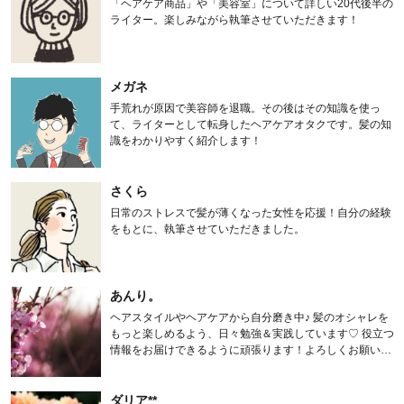
「ヘアケア商品」や「美容室」について詳しい20代後半の
ライター。楽しみながら執筆させていただきます！
メガネ
手荒れが原因で美容師を退職。その後はその知識を使っ
て、ライターとして転身したヘアケアオタクです。髪の知
識をわかりやすく紹介します！
さくら
日常のストレスで髪が薄くなった女性を応援！自分の経験
をもとに、執筆させていただきました。
あんり。
ヘアスタイルやヘアケアから自分磨き中♪ 髪のオシャレを
もっと楽しめるよう、日々勉強＆実践しています♡ 役立つ
情報をお届けできるように頑張ります！よろしくお願いし
ます。
ダリア**