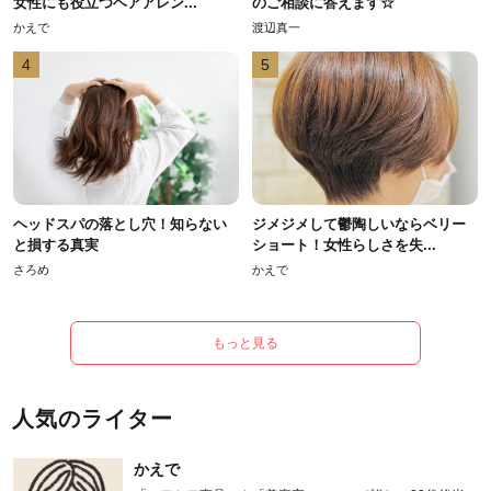
女性にも役立つヘアアレン...
のご相談に答えます☆
かえで
渡辺真一
4
5
ヘッドスパの落とし穴！知らない
ジメジメして鬱陶しいならベリー
と損する真実
ショート！女性らしさを失...
さろめ
かえで
もっと見る
人気のライター
かえで