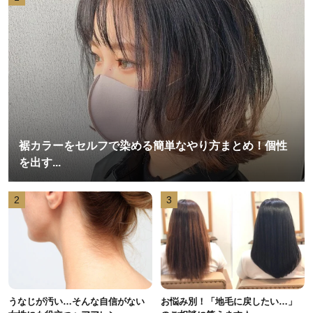
裾カラーをセルフで染める簡単なやり方まとめ！個性
を出す...
2
3
うなじが汚い…そんな自信がない
お悩み別！「地毛に戻したい…」