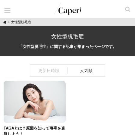
H
女性型脱毛症
o
m
e
女性型脱毛症
「女性型脱毛症」に関する記事が集まったページです。
更新日時順
人気順
FAGAとは？原因を知って薄毛を克
服しよう！