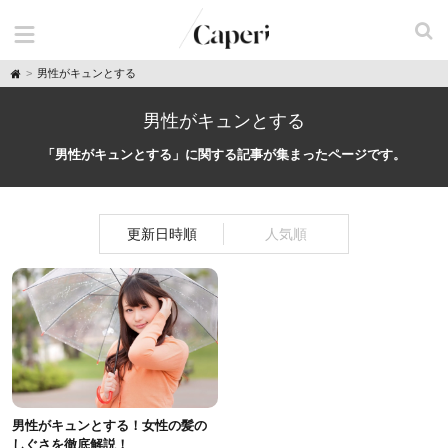
H
男性がキュンとする
o
m
e
男性がキュンとする
「男性がキュンとする」に関する記事が集まったページです。
更新日時順
人気順
男性がキュンとする！女性の髪の
しぐさを徹底解説！