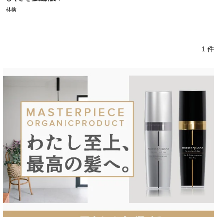
林檎
1 件