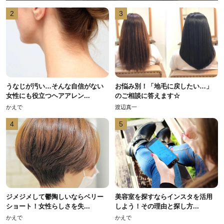
2
3
うなじが汚い…そんな自信がない
お悩み別！「地毛に戻したい…」
女性にも役立つヘアアレン...
のご相談に答えます☆
かえで
渡辺真一
4
5
ジメジメして鬱陶しいならベリー
美容室を探すならインスタを活用
ショート！女性らしさを失...
しよう！その理由と探し方...
かえで
かえで