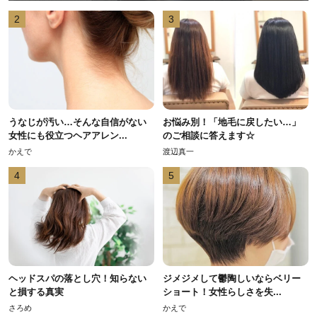
2
3
うなじが汚い…そんな自信がない
お悩み別！「地毛に戻したい…」
女性にも役立つヘアアレン...
のご相談に答えます☆
かえで
渡辺真一
4
5
ヘッドスパの落とし穴！知らない
ジメジメして鬱陶しいならベリー
と損する真実
ショート！女性らしさを失...
さろめ
かえで