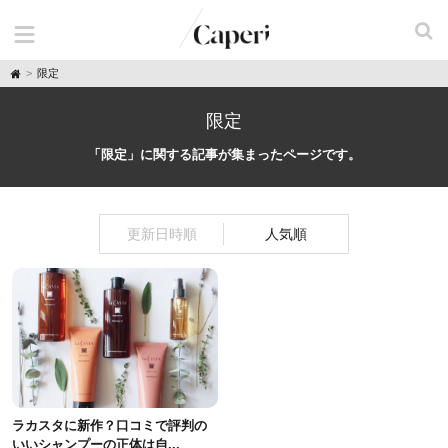
H
限定
o
m
e
限定
「限定」に関する記事が集まったページです。
更新日時順
人気順
ラカスタに新作？口コミで評判の
いいシャンプーの正体は自...