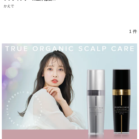
かえで
1 件