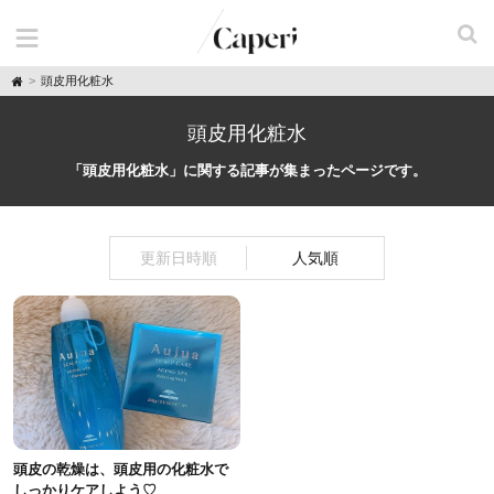
H
頭皮用化粧水
o
m
e
頭皮用化粧水
「頭皮用化粧水」に関する記事が集まったページです。
更新日時順
人気順
頭皮の乾燥は、頭皮用の化粧水で
しっかりケアしよう♡