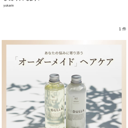
yukarin
1 件