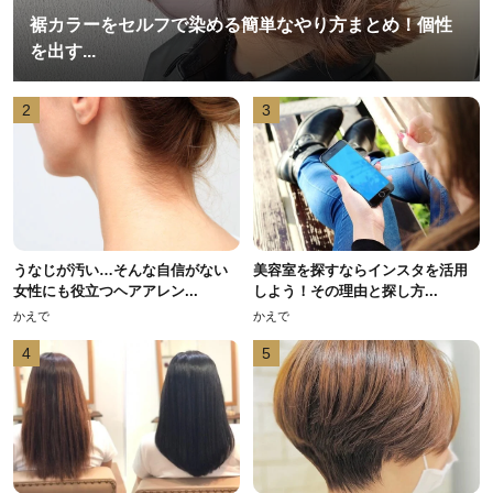
裾カラーをセルフで染める簡単なやり方まとめ！個性
を出す...
2
3
うなじが汚い…そんな自信がない
美容室を探すならインスタを活用
女性にも役立つヘアアレン...
しよう！その理由と探し方...
かえで
かえで
4
5