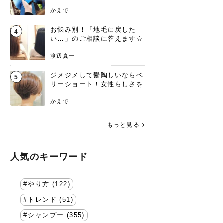
方を要チェック
かえで
お悩み別！「地毛に戻した
4
い…」のご相談に答えます☆
渡辺真一
ジメジメして鬱陶しいならベ
5
リーショート！女性らしさを
失わないポイント
かえで
もっと見る
人気のキーワード
やり方 (122)
トレンド (51)
シャンプー (355)