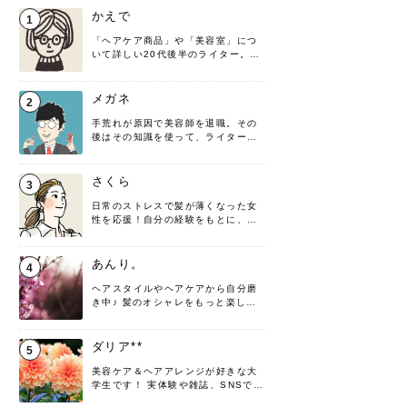
かえで
1
「ヘアケア商品」や「美容室」につ
いて詳しい20代後半のライター。楽
しみながら執筆させていただきま
す！
メガネ
2
手荒れが原因で美容師を退職。その
後はその知識を使って、ライターと
して転身したヘアケアオタクです。
髪の知識をわかりやすく紹介しま
す！
さくら
3
日常のストレスで髪が薄くなった女
性を応援！自分の経験をもとに、執
筆させていただきました。
あんり。
4
ヘアスタイルやヘアケアから自分磨
き中♪ 髪のオシャレをもっと楽しめ
るよう、日々勉強＆実践しています
♡ 役立つ情報をお届けできるように
頑張ります！よろしくお願いしま
ダリア**
5
す。
美容ケア＆ヘアアレンジが好きな大
学生です！ 実体験や雑誌、SNSで知
った情報を書いていこうと思いま