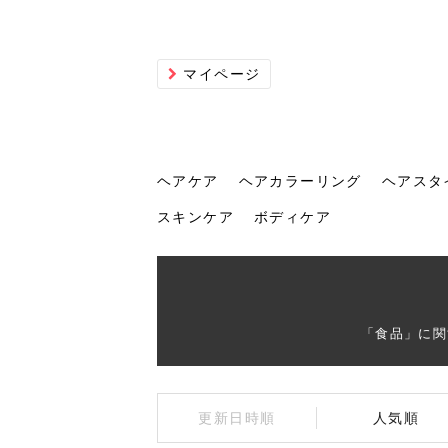
マイページ
ヘアケア
ヘアカラーリング
ヘアスタ
スキンケア
ボディケア
ヘアケア
ヘアカラーリング
ヘアスタイル
ヘアサロン
ヘッドスパ
スカルプケア
ヘアアイテム
メイク
エステ
脱毛
ネイル
スキンケア
ボディケア
「食品」に関
トリ
髪の
202
美容
ヘッ
髪を
発酵
ミニ
針で
化粧
202
更新日時順
人気順
仕上
へ！2
新ト
い？
らな
い方
何が
少な
の効
毛」。
イド