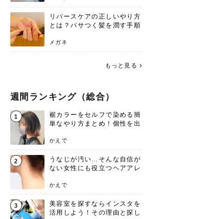
リバースケアの正しいやり方
とは？パサつく髪を潤す手順
と失敗しない注意点
メガネ
もっと見る
週間ランキング（総合）
裾カラーをセルフで染める簡
1
単なやり方まとめ！個性を出
すなら今！
かえで
うなじが汚い…そんな自信が
2
ない女性にも役立つヘアアレ
ンジあります！
かえで
美容室を探すならインスタを
3
活用しよう！その理由と探し