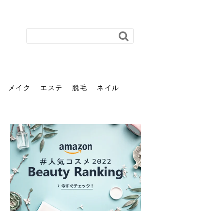
メイク
エステ
脱毛
ネイル
花粉で髪がパサパサするの
肌に合う髪色、どう見つけ
40代のパーマがダレる原因
前髪を薄くするための美容
ヘッドスパで頭皮をケアし
ストレスで髪の毛はどう変
40代の髪を悩みに最適！韓
「おしゃれ」と「身だしな
エステの勧誘が怖い人へ。
「今さら」なんて言わせな
オフィスネイルでも「キラ
はなぜ？原因と落とし方・
る？「イエベ」「ブルベ」
とは？自宅でできる復活術
院の頼み方とは？失敗しな
よう！ヘッドスパの効果と
わる？抜け毛・パサつきの
国発「ダリーフ」でヘアセ
み」は違う。相手に信頼感
断ることは悪くない。自分
い。40代のVIO・顔脱毛、
キラ」はOK？派手に見えな