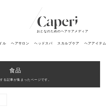
おとなのためのヘアケアメディア
イル
ヘアサロン
ヘッドスパ
スカルプケア
ヘアアイテム
食品
する記事が集まったページです。
ートメントの付け方で
くすみが気になる人
6年のショートウルフ最
室に行くのが恥ずかし
ドスパの落とし穴！知
育てるには？毎日の洗
エキスシャンプーって
マリストのメイク術｜
小顔を目指す！美容鍼
ノリが変わる「顔脱
6年運気アップネイルガ
朝の5分が変わる！寝癖がつ
ツヤと透明感で垢抜ける！
ルーズウェーブとは？2026
お気に入りのお店が倒産し
頭皮を刺激してお顔のリフ
頭皮マッサージで目がぱっ
アイロンが苦手でも大丈
V3ファンデーションは危な
リンパマッサージと経絡マ
子供の脱毛、日焼け肌はN
そのネイル、本当に似合っ
がりが変わる｜効かな
026春トレンドの明る
レンドとは？ナチュラ
髪質の変化に気づいた
いと損する真実
と生活習慣を見直す基
いいの？無印良品など
いアイテムで「自分ら
果と後悔しない選び方
4つのメリットと、始
を公開！幸運を呼ぶ色
かない予防方法と時短寝癖
自然なヘアカラーで作る
年の注目スタイルと長さ別
た後の美容室の探し方！失
トアップ♪毎日こつこつカン
ちりする理由は？具体的な
夫！ブラッシング感覚で使
い？針の仕組み・全4種比
ッサージの違いとは？効果
G？親子で学ぶ、安心・安全
てる？指先をきれいに見え