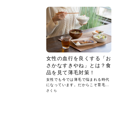
急に
人の
い原因.
めく..
ル...
時こそ.
本ケ
のシャ.
しい美.
のポ
める前.
と...
ヘッドス
と種
果。
血行を促
トリート
2026
2026
しばらく
髪をきれ
スキンケ
「たくさ
フェイス
顔の産毛
最近、な
できる.
魅力と、
効果が...
大きく変
すみカラ
ルでエア
ろそろ髪
ムを増や
ンプーに
に、実際
いうお悩
で抜くな
気がする
さろめ
の塗り...
く...
解...
思って...
頭皮の...
などの...
ものばか.
しょう...
感じて...
じつは...
ふと鏡を
痩身エス
落ち込ん
機器を使
メガネ
さくら
かえで
メガネ
さくら
さくら
あおい
あかり
あおい
あおい
その原...
技によ...
あおい
あかり
女性の血行を良くする「お
さかなすきやね」とは？食
品を見て薄毛対策！
女性でも今では薄毛で悩まれる時代
になっています。だからこそ育毛に
役立...
さくら