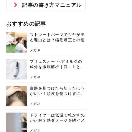
ジュベルック スキンの効果
本気の痩身と体質改善に。
防ぎ方を紹介
診断と...
と長...
いため...
おすすめの人
原因と...
ット...
を与え...
を守る...
賢...
い上...
記事の書き方マニュアル
とは？毛穴・ニキビ跡への
アーユルヴェーダに基づく
花粉の季節になると、髪がパサつく、
美容室で素敵なヘアカラーに染めても
パーマをかけたばかりなのに、もうカ
前髪は薄くしたほうが今風でおしゃれ
普段目に見えない頭皮ですが、何のケ
最近、髪のツヤがなくなったという方
韓国コスメを使うのは若い子だけだと
新しい環境に臨むとき、多くの人が意
「初回限定〇〇円！」そんなお得な体
40代になって、ふと自分のムダ毛のこ
仕事中も、ふとした瞬間に自分の指先
変化...
「イン...
広がる、手触りが悪いと感じた経験は
らったのに、家に帰って鏡を見たら、
ールがダレてしまったと感じている方
だと思っている人は、前髪を早く変え
アもせずに放っておくとダメージが蓄
や、抜け毛が増えたと悩んでいる方
思っていないでしょうか？ダリーフの
識するのが「身だしなみ」です。特に
験エステに行ってみたいけど、『押し
とが気になり始めたけど、「今から脱
を見て、気分が上がるという心ときめ
ありま...
「なん...
はいな...
たいと...
積して...
は、スト...
グラム...
メイク...
に弱い...
毛を...
く「キ...
ニキビ跡の凸凹をどうにかしたいと、
自己流のダイエットではなかなか落ち
おすすめの記事
肌の質感でお悩みではないでしょう
ない、頑固な脂肪やセルライトを、本
さくら
かえで
メガネ
かえで
yukarin
さくら
さくら
さな
さな
さな
あおい
か？肌に...
気で体...
ストレートパーマでツヤが出
ゆい
さな
る理由とは？縮毛矯正との違
いや長持ちケアを解説
メガネ
プリュスオー ヘアミルクの
成分を徹底解析｜口コミと、
どんな髪質におすすめかを解
説
メガネ
白髪を見つけたら切ったほう
がいい！頭皮を傷つけずに、
気になる白髪を処理する方法
メガネ
ドライヤーは低温で乾かすの
が正解？熱ダメージを防ぐメ
リットと、速乾のコツ
メガネ