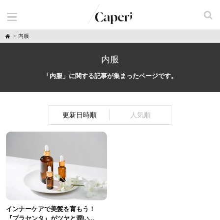
H
内服
o
m
e
内服
「内服」に関する記事が集まったページです。
更新日時順
人気順
インナーケアで美髪を育もう！
『プラセンタ』がツヤと潤い...