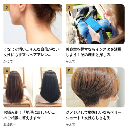
2
3
うなじが汚い…そんな自信がない
美容室を探すならインスタを活用
女性にも役立つヘアアレン...
しよう！その理由と探し方...
かえで
かえで
4
5
お悩み別！「地毛に戻したい…」
ジメジメして鬱陶しいならベリー
のご相談に答えます☆
ショート！女性らしさを失...
渡辺真一
かえで