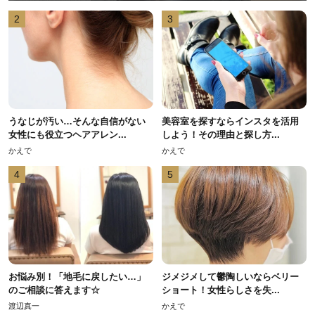
2
3
うなじが汚い…そんな自信がない
美容室を探すならインスタを活用
女性にも役立つヘアアレン...
しよう！その理由と探し方...
かえで
かえで
4
5
お悩み別！「地毛に戻したい…」
ジメジメして鬱陶しいならベリー
のご相談に答えます☆
ショート！女性らしさを失...
渡辺真一
かえで