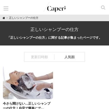
H
正しいシャンプーの仕方
o
m
e
正しいシャンプーの仕方
「正しいシャンプーの仕方」に関する記事が集まったページです。
更新日時順
人気順
今さら聞けない…正しいシャンプ
ーの仕方！自宅で簡単にで...