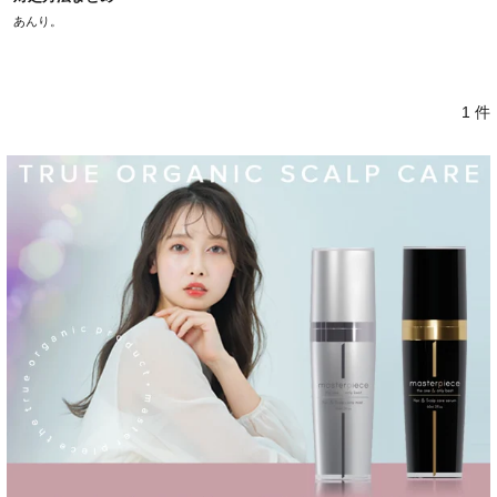
あんり。
1 件