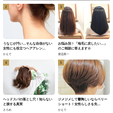
2
3
うなじが汚い…そんな自信がない
お悩み別！「地毛に戻したい…」
女性にも役立つヘアアレン...
のご相談に答えます☆
かえで
渡辺真一
4
5
ヘッドスパの落とし穴！知らない
ジメジメして鬱陶しいならベリー
と損する真実
ショート！女性らしさを失...
さろめ
かえで