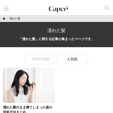
H
濡れた髪
o
m
e
濡れた髪
「濡れた髪」に関する記事が集まったページです。
更新日時順
人気順
濡れた髪のまま寝てしまった後の
対処方法まとめ