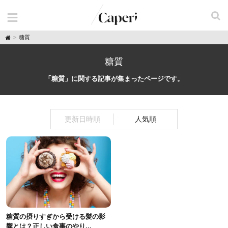
H
糖質
o
m
e
糖質
「糖質」に関する記事が集まったページです。
更新日時順
人気順
糖質の摂りすぎから受ける髪の影
響とは？正しい食事のやり...