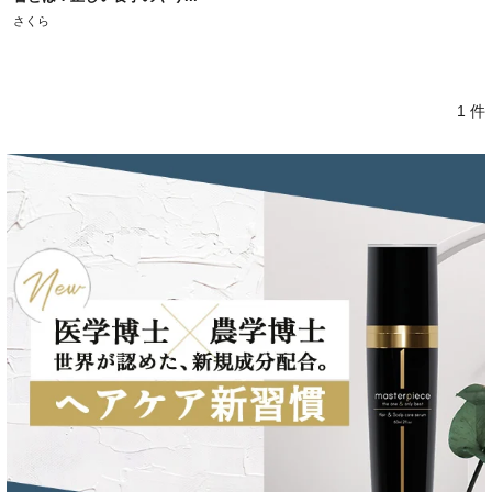
さくら
1 件