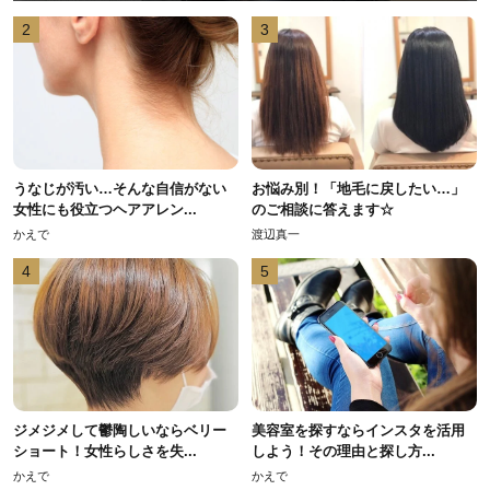
2
3
うなじが汚い…そんな自信がない
お悩み別！「地毛に戻したい…」
女性にも役立つヘアアレン...
のご相談に答えます☆
かえで
渡辺真一
4
5
ジメジメして鬱陶しいならベリー
美容室を探すならインスタを活用
ショート！女性らしさを失...
しよう！その理由と探し方...
かえで
かえで