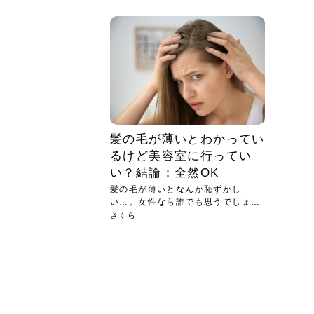
急に
人の
い原因.
めく..
ル...
時こそ.
本ケ
のシャ.
しい美.
のポ
める前.
と...
ヘッドス
と種
果。
血行を促
トリート
2026
2026
しばらく
髪をきれ
スキンケ
「たくさ
フェイス
顔の産毛
最近、な
できる.
魅力と、
効果が...
大きく変
すみカラ
ルでエア
ろそろ髪
ムを増や
ンプーに
に、実際
いうお悩
で抜くな
気がする
さろめ
の塗り...
く...
解...
思って...
頭皮の...
などの...
ものばか.
しょう...
感じて...
じつは...
ふと鏡を
痩身エス
落ち込ん
機器を使
メガネ
さくら
かえで
メガネ
さくら
さくら
あおい
あかり
あおい
あおい
その原...
技によ...
あおい
あかり
髪の毛が薄いとわかってい
るけど美容室に行ってい
い？結論：全然OK
髪の毛が薄いとなんか恥ずかし
い…。女性なら誰でも思うでしょう
が、美容...
さくら