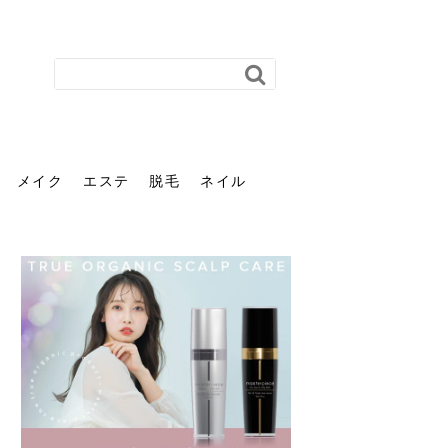
メイク
エステ
脱毛
ネイル
花粉で髪がパサパサするの
肌に合う髪色、どう見つけ
40代のパーマがダレる原因
前髪を薄くするための美容
ヘッドスパで頭皮をケアし
ストレスで髪の毛はどう変
40代の髪を悩みに最適！韓
「おしゃれ」と「身だしな
エステの勧誘が怖い人へ。
「今さら」なんて言わせな
オフィスネイルでも「キラ
はなぜ？原因と落とし方・
る？「イエベ」「ブルベ」
とは？自宅でできる復活術
院の頼み方とは？失敗しな
よう！ヘッドスパの効果と
わる？抜け毛・パサつきの
国発「ダリーフ」でヘアセ
み」は違う。相手に信頼感
断ることは悪くない。自分
い。40代のVIO・顔脱毛、
キラ」はOK？派手に見えな