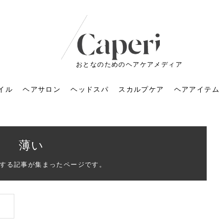
おとなのためのヘアケアメディア
イル
ヘアサロン
ヘッドスパ
スカルプケア
ヘアアイテム
薄い
する記事が集まったページです。
ートメントの付け方で
くすみが気になる人
6年のショートウルフ最
室に行くのが恥ずかし
ドスパの落とし穴！知
育てるには？毎日の洗
エキスシャンプーって
マリストのメイク術｜
小顔を目指す！美容鍼
ノリが変わる「顔脱
6年運気アップネイルガ
朝の5分が変わる！寝癖がつ
ツヤと透明感で垢抜ける！
ルーズウェーブとは？2026
お気に入りのお店が倒産し
頭皮を刺激してお顔のリフ
頭皮マッサージで目がぱっ
アイロンが苦手でも大丈
V3ファンデーションは危な
リンパマッサージと経絡マ
子供の脱毛、日焼け肌はN
そのネイル、本当に似合っ
がりが変わる｜効かな
026春トレンドの明る
レンドとは？ナチュラ
髪質の変化に気づいた
いと損する真実
と生活習慣を見直す基
いいの？無印良品など
いアイテムで「自分ら
果と後悔しない選び方
4つのメリットと、始
を公開！幸運を呼ぶ色
かない予防方法と時短寝癖
自然なヘアカラーで作る
年の注目スタイルと長さ別
た後の美容室の探し方！失
トアップ♪毎日こつこつカン
ちりする理由は？具体的な
夫！ブラッシング感覚で使
い？針の仕組み・全4種比
ッサージの違いとは？効果
G？親子で学ぶ、安心・安全
てる？指先をきれいに見え