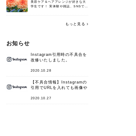
美容ケア＆ヘアアレンジが好きな大
学生です！ 実体験や雑誌、SNSで知
った情報を書いていこうと思いま
す。 これからよろしくお願いします
(*^^*)♪
もっと見る
お知らせ
Instagram引用時の不具合を
改修いたしました。
2020.10.28
【不具合情報】Instagramの
引用でURLを入れても画像や
キャプションが表示されない
件
2020.10.27