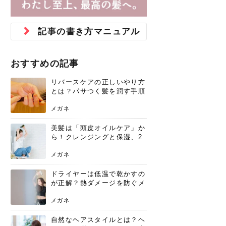
ジュベルック スキンの効果
本気の痩身と体質改善に。
防ぎ方を紹介
診断と...
と長...
いため...
おすすめの人
原因と...
ット...
を与え...
を守る...
賢...
い上...
とは？毛穴・ニキビ跡への
アーユルヴェーダに基づく
花粉の季節になると、髪がパサつく、
美容室で素敵なヘアカラーに染めても
パーマをかけたばかりなのに、もうカ
前髪は薄くしたほうが今風でおしゃれ
普段目に見えない頭皮ですが、何のケ
最近、髪のツヤがなくなったという方
韓国コスメを使うのは若い子だけだと
新しい環境に臨むとき、多くの人が意
「初回限定〇〇円！」そんなお得な体
40代になって、ふと自分のムダ毛のこ
仕事中も、ふとした瞬間に自分の指先
変化...
「イン...
広がる、手触りが悪いと感じた経験は
らったのに、家に帰って鏡を見たら、
ールがダレてしまったと感じている方
だと思っている人は、前髪を早く変え
アもせずに放っておくとダメージが蓄
や、抜け毛が増えたと悩んでいる方
思っていないでしょうか？ダリーフの
識するのが「身だしなみ」です。特に
験エステに行ってみたいけど、『押し
とが気になり始めたけど、「今から脱
を見て、気分が上がるという心ときめ
記事の書き方マニュアル
ありま...
「なん...
はいな...
たいと...
積して...
は、スト...
グラム...
メイク...
に弱い...
毛を...
く「キ...
ニキビ跡の凸凹をどうにかしたいと、
自己流のダイエットではなかなか落ち
肌の質感でお悩みではないでしょう
ない、頑固な脂肪やセルライトを、本
さくら
かえで
メガネ
かえで
yukarin
さくら
さくら
さな
さな
さな
あおい
か？肌に...
気で体...
おすすめの記事
ゆい
さな
リバースケアの正しいやり方
とは？パサつく髪を潤す手順
と失敗しない注意点
メガネ
美髪は「頭皮オイルケア」か
ら！クレンジングと保湿、2
つの方法と効果を解説
メガネ
ドライヤーは低温で乾かすの
が正解？熱ダメージを防ぐメ
リットと、速乾のコツ
メガネ
自然なヘアスタイルとは？ヘ