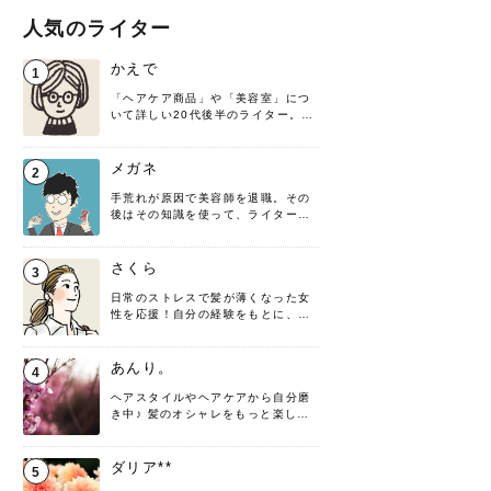
人気のライター
かえで
1
「ヘアケア商品」や「美容室」につ
いて詳しい20代後半のライター。楽
しみながら執筆させていただきま
す！
メガネ
2
手荒れが原因で美容師を退職。その
後はその知識を使って、ライターと
して転身したヘアケアオタクです。
髪の知識をわかりやすく紹介しま
す！
さくら
3
日常のストレスで髪が薄くなった女
性を応援！自分の経験をもとに、執
筆させていただきました。
あんり。
4
ヘアスタイルやヘアケアから自分磨
き中♪ 髪のオシャレをもっと楽しめ
るよう、日々勉強＆実践しています
♡ 役立つ情報をお届けできるように
頑張ります！よろしくお願いしま
ダリア**
5
す。