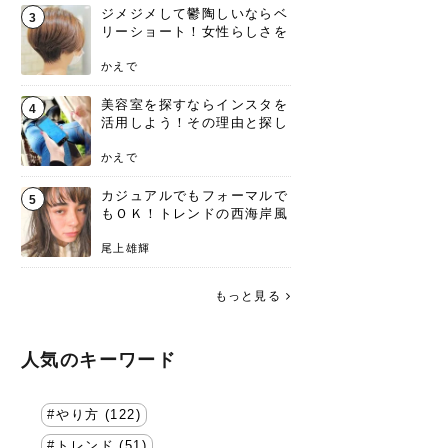
ジメジメして鬱陶しいならベ
3
リーショート！女性らしさを
失わないポイント
かえで
美容室を探すならインスタを
4
活用しよう！その理由と探し
方を要チェック
かえで
カジュアルでもフォーマルで
5
もＯＫ！トレンドの西海岸風
ラフスタイル特集。
尾上雄輝
もっと見る
人気のキーワード
やり方 (122)
トレンド (51)