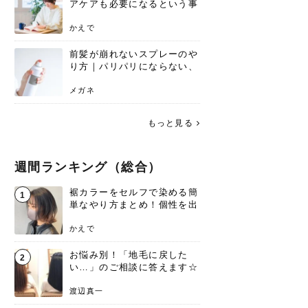
アケアも必要になるという事
実を知っていますか？
かえで
前髪が崩れないスプレーのや
り方｜パリパリにならない、
自然なキープ術を解説
メガネ
もっと見る
週間ランキング（総合）
裾カラーをセルフで染める簡
1
単なやり方まとめ！個性を出
すなら今！
かえで
お悩み別！「地毛に戻した
2
い…」のご相談に答えます☆
渡辺真一