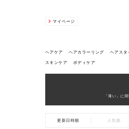
マイページ
ヘアケア
ヘアカラーリング
ヘアスタ
スキンケア
ボディケア
ヘアケア
ヘアカラーリング
ヘアスタイル
ヘアサロン
ヘッドスパ
スカルプケア
ヘアアイテム
メイク
エステ
脱毛
ネイル
スキンケア
ボディケア
「薄い」に関
トリ
髪の
202
美容
ヘッ
髪を
発酵
ミニ
針で
化粧
202
更新日時順
人気順
仕上
へ！2
新ト
い？
らな
い方
何が
少な
の効
毛」。
イド