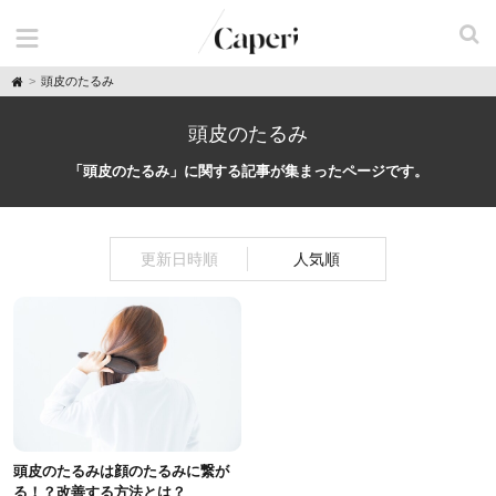
H
頭皮のたるみ
o
m
e
頭皮のたるみ
「頭皮のたるみ」に関する記事が集まったページです。
更新日時順
人気順
頭皮のたるみは顔のたるみに繋が
る！？改善する方法とは？