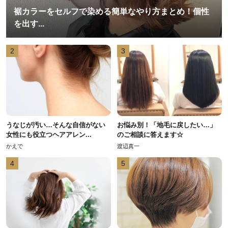
裾カラーをセルフで染める簡単なやり方まとめ！個性
を出す...
2
3
うなじが汚い…そんな自信がない
お悩み別！「地毛に戻したい…」
女性にも役立つヘアアレン...
のご相談に答えます☆
かえで
渡辺真一
4
5