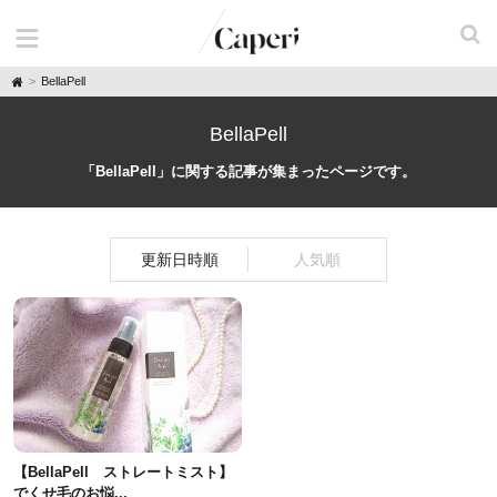
H
BellaPell
o
m
e
BellaPell
「BellaPell」に関する記事が集まったページです。
更新日時順
人気順
【BellaPell ストレートミスト】
でくせ毛のお悩...