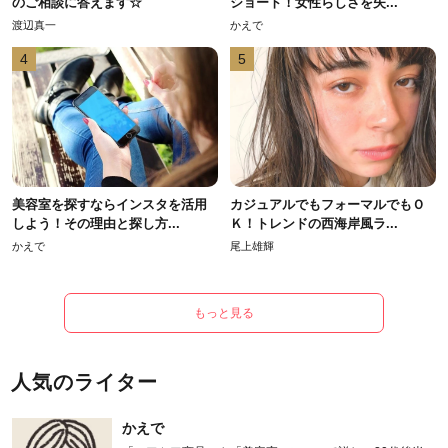
のご相談に答えます☆
ショート！女性らしさを失...
渡辺真一
かえで
4
5
美容室を探すならインスタを活用
カジュアルでもフォーマルでもＯ
しよう！その理由と探し方...
Ｋ！トレンドの西海岸風ラ...
かえで
尾上雄輝
もっと見る
人気のライター
かえで