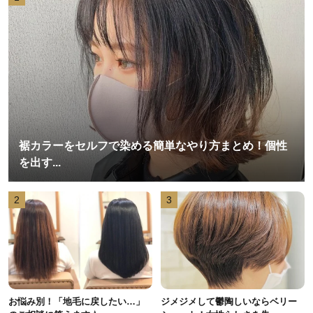
裾カラーをセルフで染める簡単なやり方まとめ！個性
を出す...
2
3
お悩み別！「地毛に戻したい…」
ジメジメして鬱陶しいならベリー