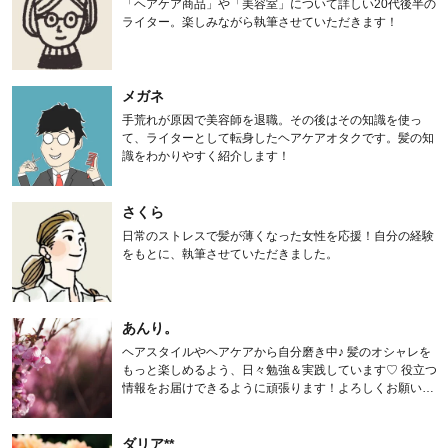
「ヘアケア商品」や「美容室」について詳しい20代後半の
ライター。楽しみながら執筆させていただきます！
メガネ
手荒れが原因で美容師を退職。その後はその知識を使っ
て、ライターとして転身したヘアケアオタクです。髪の知
識をわかりやすく紹介します！
さくら
日常のストレスで髪が薄くなった女性を応援！自分の経験
をもとに、執筆させていただきました。
あんり。
ヘアスタイルやヘアケアから自分磨き中♪ 髪のオシャレを
もっと楽しめるよう、日々勉強＆実践しています♡ 役立つ
情報をお届けできるように頑張ります！よろしくお願いし
ます。
ダリア**