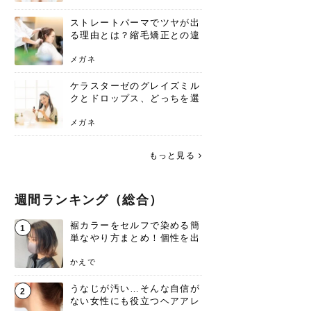
ストレートパーマでツヤが出
る理由とは？縮毛矯正との違
いや長持ちケアを解説
メガネ
ケラスターゼのグレイズミル
クとドロップス、どっちを選
ぶ？それぞれの特徴と合わせ
使いのメリット
メガネ
もっと見る
週間ランキング（総合）
裾カラーをセルフで染める簡
1
単なやり方まとめ！個性を出
すなら今！
かえで
うなじが汚い…そんな自信が
2
ない女性にも役立つヘアアレ