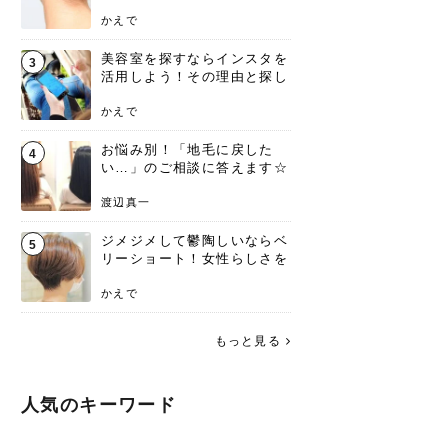
ンジあります！
かえで
美容室を探すならインスタを
3
活用しよう！その理由と探し
方を要チェック
かえで
お悩み別！「地毛に戻した
4
い…」のご相談に答えます☆
渡辺真一
ジメジメして鬱陶しいならベ
5
リーショート！女性らしさを
失わないポイント
かえで
もっと見る
人気のキーワード