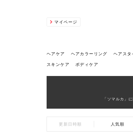
マイページ
ヘアケア
ヘアカラーリング
ヘアスタ
スキンケア
ボディケア
ヘアケア
ヘアカラーリング
ヘアスタイル
ヘアサロン
ヘッドスパ
スカルプケア
ヘアアイテム
メイク
エステ
脱毛
ネイル
スキンケア
ボディケア
「ソマルカ」に
トリ
髪の
202
美容
ヘッ
髪を
発酵
ミニ
針で
化粧
202
更新日時順
人気順
仕上
へ！2
新ト
い？
らな
い方
何が
少な
の効
毛」。
イド