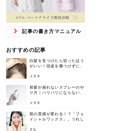
ジュベルック スキンの効果
本気の痩身と体質改善に。
防ぎ方を紹介
診断と...
と長...
いため...
おすすめの人
原因と...
ット...
を与え...
を守る...
賢...
い上...
とは？毛穴・ニキビ跡への
アーユルヴェーダに基づく
花粉の季節になると、髪がパサつく、
美容室で素敵なヘアカラーに染めても
パーマをかけたばかりなのに、もうカ
前髪は薄くしたほうが今風でおしゃれ
普段目に見えない頭皮ですが、何のケ
最近、髪のツヤがなくなったという方
韓国コスメを使うのは若い子だけだと
新しい環境に臨むとき、多くの人が意
「初回限定〇〇円！」そんなお得な体
40代になって、ふと自分のムダ毛のこ
仕事中も、ふとした瞬間に自分の指先
変化...
「イン...
広がる、手触りが悪いと感じた経験は
らったのに、家に帰って鏡を見たら、
ールがダレてしまったと感じている方
だと思っている人は、前髪を早く変え
アもせずに放っておくとダメージが蓄
や、抜け毛が増えたと悩んでいる方
思っていないでしょうか？ダリーフの
識するのが「身だしなみ」です。特に
験エステに行ってみたいけど、『押し
とが気になり始めたけど、「今から脱
を見て、気分が上がるという心ときめ
ありま...
「なん...
はいな...
たいと...
積して...
は、スト...
グラム...
メイク...
に弱い...
毛を...
く「キ...
ニキビ跡の凸凹をどうにかしたいと、
自己流のダイエットではなかなか落ち
肌の質感でお悩みではないでしょう
ない、頑固な脂肪やセルライトを、本
さくら
かえで
メガネ
かえで
yukarin
さくら
さくら
さな
さな
さな
あおい
記事の書き方マニュアル
か？肌に...
気で体...
ゆい
さな
おすすめの記事
白髪を見つけたら切ったほう
がいい！頭皮を傷つけずに、
気になる白髪を処理する方法
メガネ
前髪が崩れないスプレーのや
り方｜パリパリにならない、
自然なキープ術を解説
メガネ
肌の質感が変わる！？「フェ
イシャルワックス」。うれし
いメリットと、肌荒れしない
ための基礎知識
さな