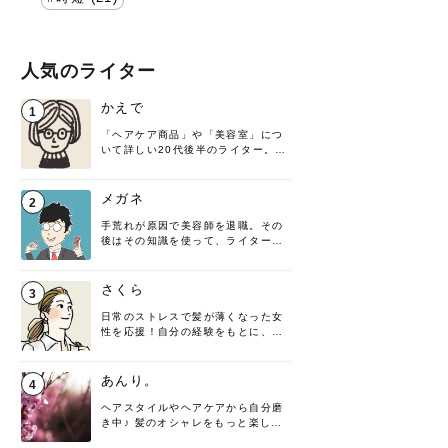
人気のライター
かえで
1
「ヘアケア商品」や「美容室」につ
いて詳しい20代後半のライター。楽
しみながら執筆させていただきま
す！
メガネ
2
手荒れが原因で美容師を退職。その
後はその知識を使って、ライターと
して転身したヘアケアオタクです。
髪の知識をわかりやすく紹介しま
す！
さくら
3
日常のストレスで髪が薄くなった女
性を応援！自分の経験をもとに、執
筆させていただきました。
あんり。
4
ヘアスタイルやヘアケアから自分磨
き中♪ 髪のオシャレをもっと楽しめ
るよう、日々勉強＆実践しています