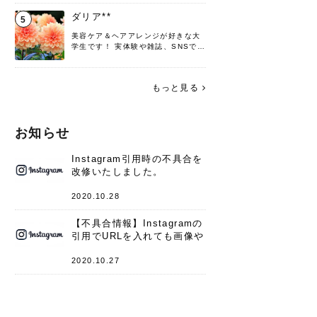
♡ 役立つ情報をお届けできるように
頑張ります！よろしくお願いしま
ダリア**
5
す。
美容ケア＆ヘアアレンジが好きな大
学生です！ 実体験や雑誌、SNSで知
った情報を書いていこうと思いま
す。 これからよろしくお願いします
(*^^*)♪
もっと見る
お知らせ
Instagram引用時の不具合を
改修いたしました。
2020.10.28
【不具合情報】Instagramの
引用でURLを入れても画像や
キャプションが表示されない
件
2020.10.27