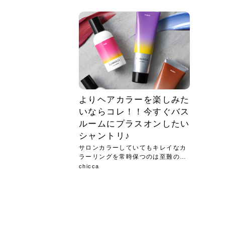
急に
人の
い原因.
めく..
ル...
時こそ.
本ケ
のシャ.
しい美.
のポ
める前.
と...
ヘッドス
と種
果。
血行を促
トリート
2026
2026
しばらく
髪をきれ
スキンケ
「たくさ
フェイス
顔の産毛
最近、な
できる.
魅力と、
効果が...
大きく変
すみカラ
ルでエア
ろそろ髪
ムを増や
ンプーに
に、実際
いうお悩
で抜くな
気がする
さろめ
の塗り...
く...
解...
思って...
頭皮の...
などの...
ものばか.
しょう...
感じて...
じつは...
ふと鏡を
痩身エス
落ち込ん
機器を使
メガネ
さくら
かえで
メガネ
さくら
さくら
あおい
あかり
あおい
あおい
その原...
技によ...
あおい
あかり
よりヘアカラーを楽しみた
いならコレ！！今すぐバス
ルームにプラスオンしたい
シャントリ♪
サロンカラーしていてもキレイなカ
ラーリングを常時保つのは至難の業
です...
chicca