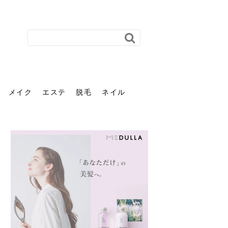
メイク
エステ
脱毛
ネイル
花粉で髪がパサパサするの
肌に合う髪色、どう見つけ
40代のパーマがダレる原因
前髪を薄くするための美容
ヘッドスパで頭皮をケアし
ストレスで髪の毛はどう変
40代の髪を悩みに最適！韓
「おしゃれ」と「身だしな
エステの勧誘が怖い人へ。
「今さら」なんて言わせな
オフィスネイルでも「キラ
はなぜ？原因と落とし方・
る？「イエベ」「ブルベ」
とは？自宅でできる復活術
院の頼み方とは？失敗しな
よう！ヘッドスパの効果と
わる？抜け毛・パサつきの
国発「ダリーフ」でヘアセ
み」は違う。相手に信頼感
断ることは悪くない。自分
い。40代のVIO・顔脱毛、
キラ」はOK？派手に見えな