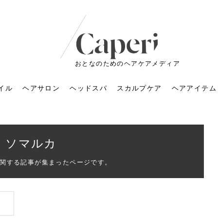
おとなのためのヘアケアメディア
イル
ヘアサロン
ヘッドスパ
スカルプケア
ヘアアイテム
ソマルカ
関する記事が集まったページです。
ートメントの付け方で
くすみが気になる人
6年のショートウルフ最
室に行くのが恥ずかし
ドスパの落とし穴！知
育てるには？毎日の洗
エキスシャンプーって
マリストのメイク術｜
小顔を目指す！美容鍼
ノリが変わる「顔脱
6年運気アップネイルガ
朝の5分が変わる！寝癖がつ
ツヤと透明感で垢抜ける！
ルーズウェーブとは？2026
お気に入りのお店が倒産し
頭皮を刺激してお顔のリフ
頭皮マッサージで目がぱっ
アイロンが苦手でも大丈
V3ファンデーションは危な
リンパマッサージと経絡マ
子供の脱毛、日焼け肌はN
そのネイル、本当に似合っ
がりが変わる｜効かな
026春トレンドの明る
レンドとは？ナチュラ
髪質の変化に気づいた
いと損する真実
と生活習慣を見直す基
いいの？無印良品など
いアイテムで「自分ら
果と後悔しない選び方
4つのメリットと、始
を公開！幸運を呼ぶ色
かない予防方法と時短寝癖
自然なヘアカラーで作る
年の注目スタイルと長さ別
た後の美容室の探し方！失
トアップ♪毎日こつこつカン
ちりする理由は？具体的な
夫！ブラッシング感覚で使
い？針の仕組み・全4種比
ッサージの違いとは？効果
G？親子で学ぶ、安心・安全
てる？指先をきれいに見え