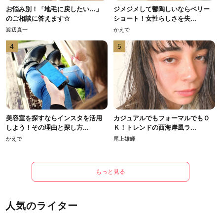
お悩み別！「地毛に戻したい…」
ジメジメして鬱陶しいならベリー
のご相談に答えます☆
ショート！女性らしさを失...
渡辺真一
かえで
4
5
美容室を探すならインスタを活用
カジュアルでもフォーマルでもＯ
しよう！その理由と探し方...
Ｋ！トレンドの西海岸風ラ...
かえで
尾上雄輝
もっと見る
人気のライター