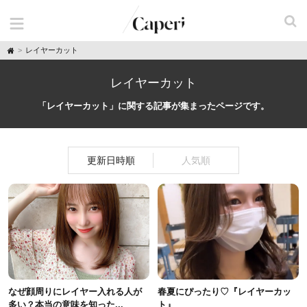
H
レイヤーカット
o
m
e
レイヤーカット
「レイヤーカット」に関する記事が集まったページです。
更新日時順
人気順
なぜ顔周りにレイヤー入れる人が
春夏にぴったり♡『レイヤーカッ
多い？本当の意味を知った...
ト』