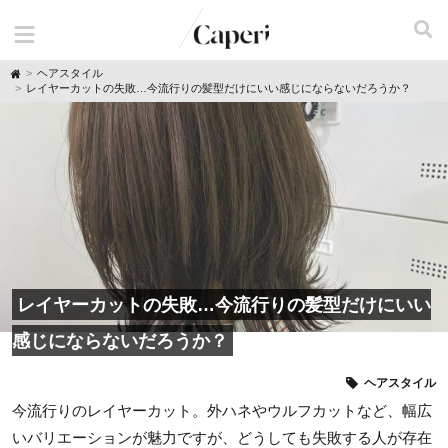
H
ヘアスタイル
o
レイヤーカットの失敗…今流行りの髪型だけにいい感じにならないだろうか？
m
e
レイヤーカットの失敗…今流行りの髪型だけにいい
感じにならないだろうか？
ヘアスタイル
今流行りのレイヤーカット。外ハネやウルフカットなど、幅広
いバリエーションが魅力ですが、どうしても失敗する人が存在