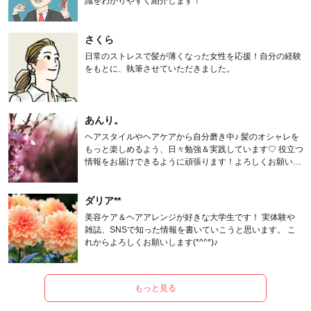
識をわかりやすく紹介します！
さくら
日常のストレスで髪が薄くなった女性を応援！自分の経験
をもとに、執筆させていただきました。
あんり。
ヘアスタイルやヘアケアから自分磨き中♪ 髪のオシャレを
もっと楽しめるよう、日々勉強＆実践しています♡ 役立つ
情報をお届けできるように頑張ります！よろしくお願いし
ます。
ダリア**
美容ケア＆ヘアアレンジが好きな大学生です！ 実体験や
雑誌、SNSで知った情報を書いていこうと思います。 こ
れからよろしくお願いします(*^^*)♪
もっと見る