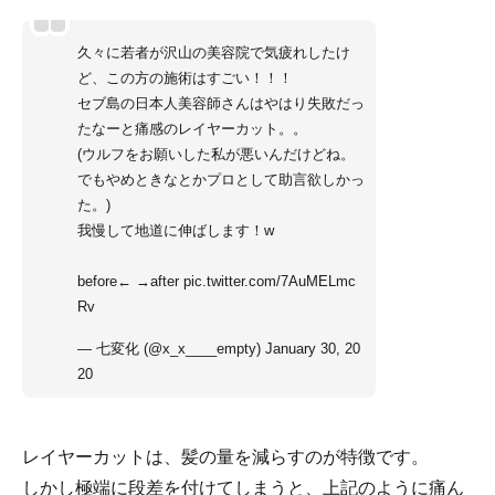
久々に若者が沢山の美容院で気疲れしたけ
ど、この方の施術はすごい！！！
セブ島の日本人美容師さんはやはり失敗だっ
たなーと痛感のレイヤーカット。。
(ウルフをお願いした私が悪いんだけどね。
でもやめときなとかプロとして助言欲しかっ
た。)
我慢して地道に伸ばします！w
before← →after
pic.twitter.com/7AuMELmc
Rv
— 七変化 (@x_x____empty)
January 30, 20
20
レイヤーカットは、髪の量を減らすのが特徴です。
しかし極端に段差を付けてしまうと、上記のように痛ん