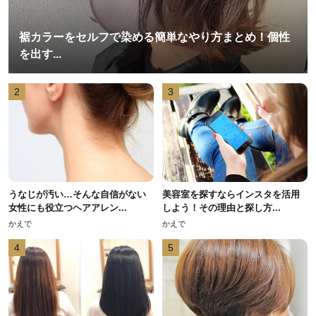
裾カラーをセルフで染める簡単なやり方まとめ！個性
を出す...
2
3
うなじが汚い…そんな自信がない
美容室を探すならインスタを活用
女性にも役立つヘアアレン...
しよう！その理由と探し方...
かえで
かえで
4
5