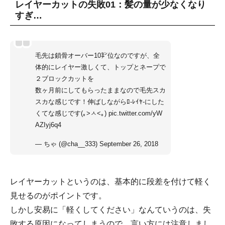
レイヤーカットの失敗01：髪の量が少なくなり
すぎ…
毛先は鎖骨オーバー10㌢位なのですが、全
体的にレイヤー激しくて、トップとネープで
２ブロックカットを
数ヶ月前にしてもらったままなので毛先スカ
スカな感じです！伸ばしながらﾛ-ﾚｲﾔ-にした
くてな感じです(｡>ㅅ<｡)
pic.twitter.com/yW
AZIyj6q4
— ちゃ (@cha__333)
September 26, 2018
レイヤーカットというのは、基本的に段差を付けて軽く
見せるのがポイントです。
しかし安易に「軽くしてください」なんていうのは、失
敗する原因になってしまうので、言い方には注意しまし