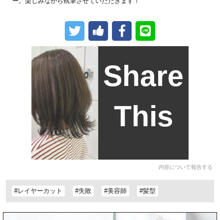
ー。楽しみながら執筆させていただきます！
Share
This
内容について報告する
#レイヤーカット
#失敗
#美容師
#髪型