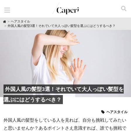
H
ヘアスタイル
o
外国人風の髪型3選！それでいて大人っぽい髪型を選ぶにはどうするべき？
m
e
外国人風の髪型3選！それでいて大人っぽい髪型を
選ぶにはどうするべき？
ヘアスタイル
外国人風の髪型をしている人を見れば、自分も挑戦してみたい
と思いませんか？あるポイントさえ意識すれば、誰でも挑戦で