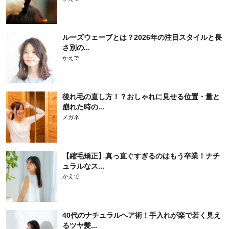
ルーズウェーブとは？2026年の注目スタイルと長
さ別の...
かえで
後れ毛の直し方！？おしゃれに見せる位置・量と
崩れた時の...
メガネ
【縮毛矯正】真っ直ぐすぎるのはもう卒業！ナチ
ュラルなス...
かえで
40代のナチュラルヘア術！手入れが楽で若く見え
るツヤ髪...