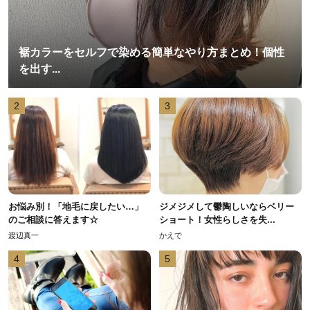
裾カラーをセルフで染める簡単なやり方まとめ！個性
を出す...
2
3
お悩み別！「地毛に戻したい…」
ジメジメして鬱陶しいならベリー
のご相談に答えます☆
ショート！女性らしさを失...
渡辺真一
かえで
4
5