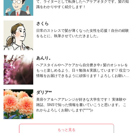
て、ライターとして転身したヘアケアオタクです。髪の知
識をわかりやすく紹介します！
さくら
日常のストレスで髪が薄くなった女性を応援！自分の経験
をもとに、執筆させていただきました。
あんり。
ヘアスタイルやヘアケアから自分磨き中♪ 髪のオシャレを
もっと楽しめるよう、日々勉強＆実践しています♡ 役立つ
情報をお届けできるように頑張ります！よろしくお願いし
ます。
ダリア**
美容ケア＆ヘアアレンジが好きな大学生です！ 実体験や
雑誌、SNSで知った情報を書いていこうと思います。 こ
れからよろしくお願いします(*^^*)♪
もっと見る