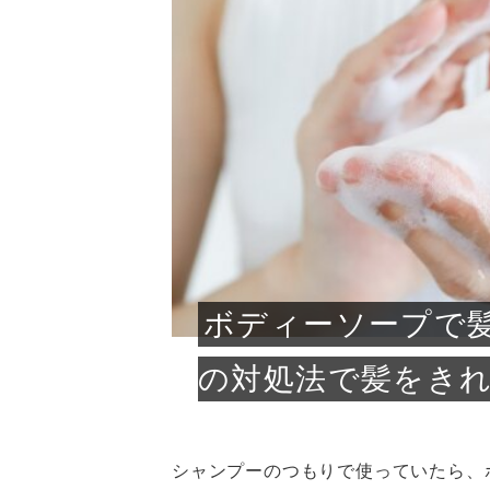
急に
人の
い原因.
めく..
ル...
時こそ.
本ケ
のシャ.
しい美.
のポ
める前.
と...
ヘッドス
と種
果。
血行を促
トリート
2026
2026
しばらく
髪をきれ
スキンケ
「たくさ
フェイス
顔の産毛
最近、な
できる.
魅力と、
効果が...
大きく変
すみカラ
ルでエア
ろそろ髪
ムを増や
ンプーに
に、実際
いうお悩
で抜くな
気がする
さろめ
の塗り...
く...
解...
思って...
頭皮の...
などの...
ものばか.
しょう...
感じて...
じつは...
ふと鏡を
痩身エス
落ち込ん
機器を使
メガネ
さくら
かえで
メガネ
さくら
さくら
あおい
あかり
あおい
あおい
その原...
技によ...
あおい
あかり
ボディーソープで
の対処法で髪をき
シャンプーのつもりで使っていたら、