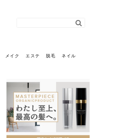
メイク
エステ
脱毛
ネイル
花粉で髪がパサパサするの
肌に合う髪色、どう見つけ
40代のパーマがダレる原因
前髪を薄くするための美容
ヘッドスパで頭皮をケアし
ストレスで髪の毛はどう変
40代の髪を悩みに最適！韓
「おしゃれ」と「身だしな
エステの勧誘が怖い人へ。
「今さら」なんて言わせな
オフィスネイルでも「キラ
はなぜ？原因と落とし方・
る？「イエベ」「ブルベ」
とは？自宅でできる復活術
院の頼み方とは？失敗しな
よう！ヘッドスパの効果と
わる？抜け毛・パサつきの
国発「ダリーフ」でヘアセ
み」は違う。相手に信頼感
断ることは悪くない。自分
い。40代のVIO・顔脱毛、
キラ」はOK？派手に見えな