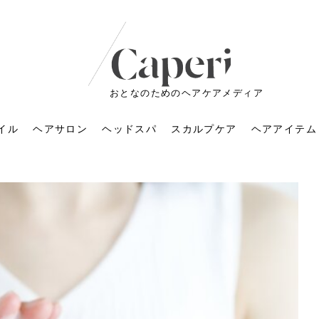
おとなのためのヘアケアメディア
イル
ヘアサロン
ヘッドスパ
スカルプケア
ヘアアイテム
ートメントの付け方で
くすみが気になる人
6年のショートウルフ最
室に行くのが恥ずかし
ドスパの落とし穴！知
育てるには？毎日の洗
エキスシャンプーって
マリストのメイク術｜
小顔を目指す！美容鍼
ノリが変わる「顔脱
6年運気アップネイルガ
朝の5分が変わる！寝癖がつ
ツヤと透明感で垢抜ける！
ルーズウェーブとは？2026
お気に入りのお店が倒産し
頭皮を刺激してお顔のリフ
頭皮マッサージで目がぱっ
アイロンが苦手でも大丈
V3ファンデーションは危な
リンパマッサージと経絡マ
子供の脱毛、日焼け肌はN
そのネイル、本当に似合っ
がりが変わる｜効かな
026春トレンドの明る
レンドとは？ナチュラ
髪質の変化に気づいた
いと損する真実
と生活習慣を見直す基
いいの？無印良品など
いアイテムで「自分ら
果と後悔しない選び方
4つのメリットと、始
を公開！幸運を呼ぶ色
かない予防方法と時短寝癖
自然なヘアカラーで作る
年の注目スタイルと長さ別
た後の美容室の探し方！失
トアップ♪毎日こつこつカン
ちりする理由は？具体的な
夫！ブラッシング感覚で使
い？針の仕組み・全4種比
ッサージの違いとは？効果
G？親子で学ぶ、安心・安全
てる？指先をきれいに見え