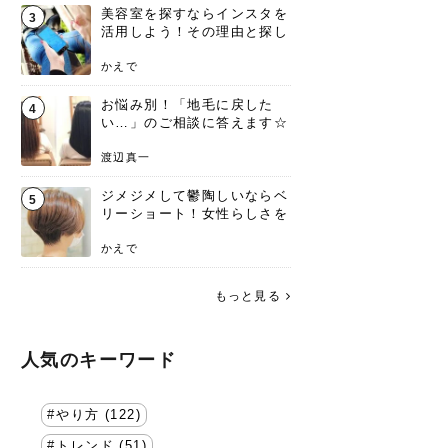
美容室を探すならインスタを
3
活用しよう！その理由と探し
方を要チェック
かえで
お悩み別！「地毛に戻した
4
い…」のご相談に答えます☆
渡辺真一
ジメジメして鬱陶しいならベ
5
リーショート！女性らしさを
失わないポイント
かえで
もっと見る
人気のキーワード
やり方 (122)
トレンド (51)