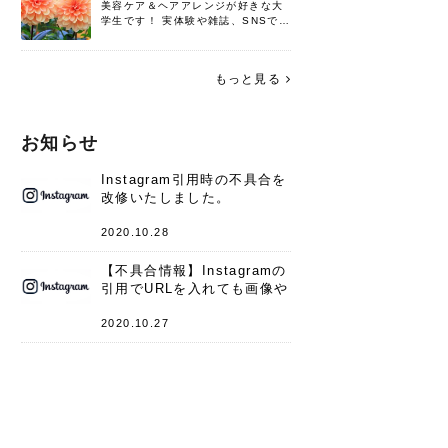
美容ケア＆ヘアアレンジが好きな大
学生です！ 実体験や雑誌、SNSで知
った情報を書いていこうと思いま
す。 これからよろしくお願いします
(*^^*)♪
もっと見る
お知らせ
Instagram引用時の不具合を
改修いたしました。
2020.10.28
【不具合情報】Instagramの
引用でURLを入れても画像や
キャプションが表示されない
件
2020.10.27