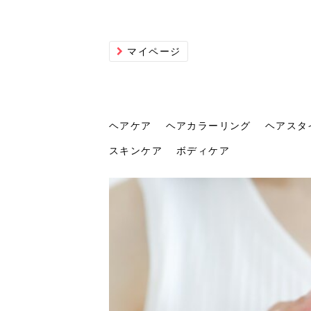
マイページ
ヘアケア
ヘアカラーリング
ヘアスタ
スキンケア
ボディケア
ヘアケア
ヘアカラーリング
ヘアスタイル
ヘアサロン
ヘッドスパ
スカルプケア
ヘアアイテム
メイク
エステ
脱毛
ネイル
スキンケア
ボディケア
トリ
髪の
202
美容
ヘッ
髪を
発酵
ミニ
針で
化粧
202
仕上
へ！2
新ト
い？
らな
い方
何が
少な
の効
毛」。
イド