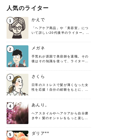
人気のライター
かえで
1
「ヘアケア商品」や「美容室」につ
いて詳しい20代後半のライター。楽
しみながら執筆させていただきま
す！
メガネ
2
手荒れが原因で美容師を退職。その
後はその知識を使って、ライターと
して転身したヘアケアオタクです。
髪の知識をわかりやすく紹介しま
す！
さくら
3
日常のストレスで髪が薄くなった女
性を応援！自分の経験をもとに、執
筆させていただきました。
あんり。
4
ヘアスタイルやヘアケアから自分磨
き中♪ 髪のオシャレをもっと楽しめ
るよう、日々勉強＆実践しています
♡ 役立つ情報をお届けできるように
頑張ります！よろしくお願いしま
ダリア**
5
す。