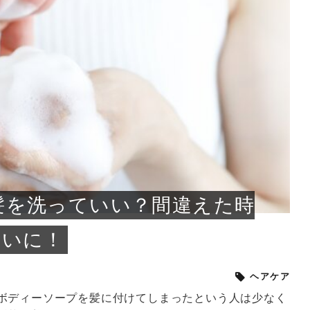
小じわが増えた？原因
手ならではの痩身効
ルルルン ハイドラのどれが
その医療ダイエット、後悔
..
.
..
ア
..
..
イント
..
直し...
「きれい...
の...
敗しに...
タン小顔☆
やり方...
えるヘア...
較・...
と、自...
なエ...
るのは...
パは、頭皮の汚れを落として
類の見分け方＆自宅で
オールハンドエステの
良い？その違いは？PDRN
しませんか？失敗する人の
進し、リラックス効果や美髪
メントの付け方で仕上がりは
春のトレンドカラーは明るめのく
年のショートウルフは、ナチュラ
美容室に行けていないし、そ
いに育てるには高価なアイテ
アで人気の発酵成分が、シャ
んのコスメを持っているの
ラインをすっきりさせたいと
をカミソリで剃って、毛抜き
んとなく運気が停滞している
新生活シーズン、朝の身支度を少しで
職場で浮かない落ち着いたトーンにし
2026年はレイヤーカットを使った髪型
美容室を倒産する数が増えているとい
毎日のちょっとした習慣で小顔は作れ
目元の印象を左右するのは目そのもの
ヘアアイロンを使うのが苦手、火傷が
メイクをしている時間も、スキンケア
サロンのメニューを見ていると、「リ
「ムダ毛が気になる」とお子さんが悩
SNSや雑誌で見かけた素敵なネイルデ
..
...
や...
共通点...
わります。今回は、毛先中心
ーです。ただし、髪がすでに
リーな仕上がりが今っぽい正
型を変えて気分転換したいと
す前に、洗い方や乾かし方、
も広がっています。無印良品
に使っているのはいつも同じ
みを抱えている方はいないで
ど、日々の自己処理を手間に
と悩んでいないでしょうか？
も短くしたい人は多いはず。じつは寝
たいけれど、どこか垢抜けた印象にし
のトレンドと重なり、ルーズウェーブ
うニュースがありました。もともと美
る！頭のこりをほぐしてフェイスライ
ではなく、頭皮の状態かもしれませ
怖いと感じている方はいないでしょう
の時間に変えるという発想から生まれ
ンパマッサージ」の他に「経絡マッサ
んでいる姿を見て、エステ脱毛を検討
ザインを、いざ自分の爪に試してみた
..
見て、急に小じわが増えたと
テと一言で言っても、最新の
癖は、...
たいと...
ヘ...
容室の...
ンのリ...
ん。以下...
か？そ...
たのが...
ージ」...
し始め...
ら、...
ルルルン ハイドラシリーズを使いたい
医師の管理のもと、科学的根拠に基づ
でいないでしょうか？じつは
ったものから、昔ながらの手
けれど、種類が多くてどれを選べばい
いて行う「医療ダイエット」は、自己
かえで
さくら
かえで
かえで
chicca
メガネ
さくら
あかり
あかり
あおい
さな
いか...
流のダ...
さな
さな
もっと見る
もっと見る
もっと見る
もっと見る
もっと見る
もっと見る
もっと見る
もっと見る
もっと見る
もっと見る
もっと見る
もっと見る
もっと見る
髪を洗っていい？間違えた時
れいに！
ヘアケア
ボディーソープを髪に付けてしまったという人は少なく