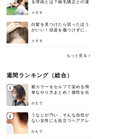
る理由とは？縮毛矯正との違
いや長持ちケアを解説
メガネ
白髪を見つけたら切ったほう
がいい！頭皮を傷つけずに、
気になる白髪を処理する方法
メガネ
もっと見る
週間ランキング（総合）
裾カラーをセルフで染める簡
1
単なやり方まとめ！個性を出
すなら今！
かえで
うなじが汚い…そんな自信が
2
ない女性にも役立つヘアアレ
ンジあります！
かえで