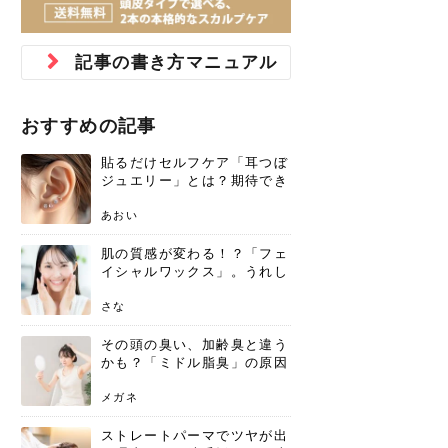
ジュベルック スキンの効果
本気の痩身と体質改善に。
防ぎ方を紹介
診断と...
と長...
いため...
おすすめの人
原因と...
ット...
を与え...
を守る...
賢...
い上...
とは？毛穴・ニキビ跡への
アーユルヴェーダに基づく
花粉の季節になると、髪がパサつく、
美容室で素敵なヘアカラーに染めても
パーマをかけたばかりなのに、もうカ
前髪は薄くしたほうが今風でおしゃれ
普段目に見えない頭皮ですが、何のケ
最近、髪のツヤがなくなったという方
韓国コスメを使うのは若い子だけだと
新しい環境に臨むとき、多くの人が意
「初回限定〇〇円！」そんなお得な体
40代になって、ふと自分のムダ毛のこ
仕事中も、ふとした瞬間に自分の指先
変化...
「イン...
広がる、手触りが悪いと感じた経験は
らったのに、家に帰って鏡を見たら、
ールがダレてしまったと感じている方
だと思っている人は、前髪を早く変え
アもせずに放っておくとダメージが蓄
や、抜け毛が増えたと悩んでいる方
思っていないでしょうか？ダリーフの
識するのが「身だしなみ」です。特に
験エステに行ってみたいけど、『押し
とが気になり始めたけど、「今から脱
を見て、気分が上がるという心ときめ
記事の書き方マニュアル
ありま...
「なん...
はいな...
たいと...
積して...
は、スト...
グラム...
メイク...
に弱い...
毛を...
く「キ...
ニキビ跡の凸凹をどうにかしたいと、
自己流のダイエットではなかなか落ち
肌の質感でお悩みではないでしょう
ない、頑固な脂肪やセルライトを、本
さくら
かえで
メガネ
かえで
yukarin
さくら
さくら
さな
さな
さな
あおい
か？肌に...
気で体...
おすすめの記事
ゆい
さな
貼るだけセルフケア「耳つぼ
ジュエリー」とは？期待でき
る効果と、その実力
あおい
肌の質感が変わる！？「フェ
イシャルワックス」。うれし
いメリットと、肌荒れしない
ための基礎知識
さな
その頭の臭い、加齢臭と違う
かも？「ミドル脂臭」の原因
と、後頭部を洗うシャンプー
術
メガネ
ストレートパーマでツヤが出