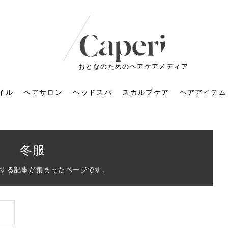
おとなのためのヘアケアメディア
イル
ヘアサロン
ヘッドスパ
スカルプケア
ヘアアイテム
冬服
する記事が集まったページです。
ートメントの付け方で
くすみが気になる人
6年のショートウルフ最
室に行くのが恥ずかし
ドスパの落とし穴！知
育てるには？毎日の洗
エキスシャンプーって
マリストのメイク術｜
小顔を目指す！美容鍼
ノリが変わる「顔脱
6年運気アップネイルガ
朝の5分が変わる！寝癖がつ
ツヤと透明感で垢抜ける！
ルーズウェーブとは？2026
お気に入りのお店が倒産し
頭皮を刺激してお顔のリフ
頭皮マッサージで目がぱっ
アイロンが苦手でも大丈
V3ファンデーションは危な
リンパマッサージと経絡マ
子供の脱毛、日焼け肌はN
そのネイル、本当に似合っ
がりが変わる｜効かな
026春トレンドの明る
レンドとは？ナチュラ
髪質の変化に気づいた
いと損する真実
と生活習慣を見直す基
いいの？無印良品など
いアイテムで「自分ら
果と後悔しない選び方
4つのメリットと、始
を公開！幸運を呼ぶ色
かない予防方法と時短寝癖
自然なヘアカラーで作る
年の注目スタイルと長さ別
た後の美容室の探し方！失
トアップ♪毎日こつこつカン
ちりする理由は？具体的な
夫！ブラッシング感覚で使
い？針の仕組み・全4種比
ッサージの違いとは？効果
G？親子で学ぶ、安心・安全
てる？指先をきれいに見え