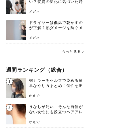
い？髪質の変化に気づいた時
こそ、プロを頼るべき理由
メガネ
ドライヤーは低温で乾かすの
が正解？熱ダメージを防ぐメ
リットと、速乾のコツ
メガネ
もっと見る
週間ランキング（総合）
裾カラーをセルフで染める簡
1
単なやり方まとめ！個性を出
すなら今！
かえで
うなじが汚い…そんな自信が
2
ない女性にも役立つヘアアレ
ンジあります！
かえで