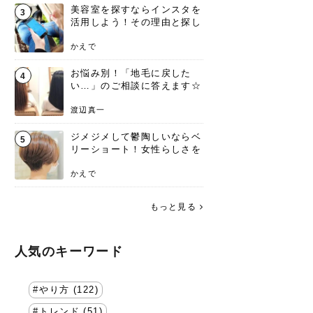
美容室を探すならインスタを
3
活用しよう！その理由と探し
方を要チェック
かえで
お悩み別！「地毛に戻した
4
い…」のご相談に答えます☆
渡辺真一
ジメジメして鬱陶しいならベ
5
リーショート！女性らしさを
失わないポイント
かえで
もっと見る
人気のキーワード
やり方 (122)
トレンド (51)