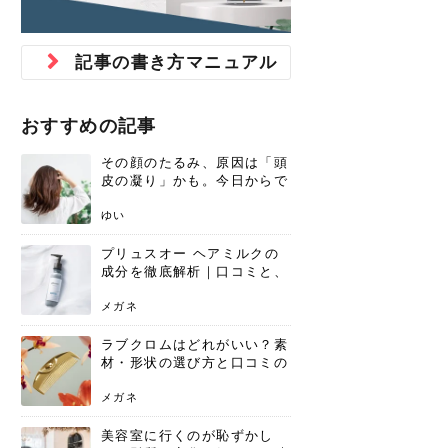
ジュベルック スキンの効果
本気の痩身と体質改善に。
防ぎ方を紹介
診断と...
と長...
いため...
おすすめの人
原因と...
ット...
を与え...
を守る...
賢...
い上...
とは？毛穴・ニキビ跡への
アーユルヴェーダに基づく
花粉の季節になると、髪がパサつく、
美容室で素敵なヘアカラーに染めても
パーマをかけたばかりなのに、もうカ
前髪は薄くしたほうが今風でおしゃれ
普段目に見えない頭皮ですが、何のケ
最近、髪のツヤがなくなったという方
韓国コスメを使うのは若い子だけだと
新しい環境に臨むとき、多くの人が意
「初回限定〇〇円！」そんなお得な体
40代になって、ふと自分のムダ毛のこ
仕事中も、ふとした瞬間に自分の指先
変化...
「イン...
広がる、手触りが悪いと感じた経験は
らったのに、家に帰って鏡を見たら、
ールがダレてしまったと感じている方
だと思っている人は、前髪を早く変え
アもせずに放っておくとダメージが蓄
や、抜け毛が増えたと悩んでいる方
思っていないでしょうか？ダリーフの
識するのが「身だしなみ」です。特に
験エステに行ってみたいけど、『押し
とが気になり始めたけど、「今から脱
を見て、気分が上がるという心ときめ
記事の書き方マニュアル
ありま...
「なん...
はいな...
たいと...
積して...
は、スト...
グラム...
メイク...
に弱い...
毛を...
く「キ...
ニキビ跡の凸凹をどうにかしたいと、
自己流のダイエットではなかなか落ち
肌の質感でお悩みではないでしょう
ない、頑固な脂肪やセルライトを、本
さくら
かえで
メガネ
かえで
yukarin
さくら
さくら
さな
さな
さな
あおい
か？肌に...
気で体...
おすすめの記事
ゆい
さな
その顔のたるみ、原因は「頭
皮の凝り」かも。今日からで
きる、リフトアップ頭皮マッ
サージ
ゆい
プリュスオー ヘアミルクの
成分を徹底解析｜口コミと、
どんな髪質におすすめかを解
説
メガネ
ラブクロムはどれがいい？素
材・形状の選び方と口コミの
真相
メガネ
美容室に行くのが恥ずかし