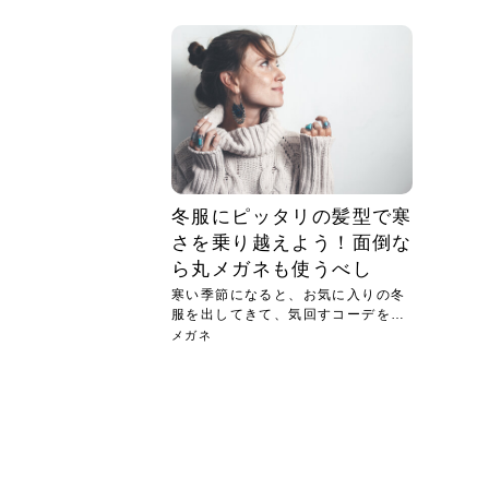
急に
人の
い原因.
めく..
ル...
時こそ.
本ケ
のシャ.
しい美.
のポ
める前.
と...
ヘッドス
と種
果。
血行を促
トリート
2026
2026
しばらく
髪をきれ
スキンケ
「たくさ
フェイス
顔の産毛
最近、な
できる.
魅力と、
効果が...
大きく変
すみカラ
ルでエア
ろそろ髪
ムを増や
ンプーに
に、実際
いうお悩
で抜くな
気がする
さろめ
の塗り...
く...
解...
思って...
頭皮の...
などの...
ものばか.
しょう...
感じて...
じつは...
ふと鏡を
痩身エス
落ち込ん
機器を使
メガネ
さくら
かえで
メガネ
さくら
さくら
あおい
あかり
あおい
あおい
その原...
技によ...
あおい
あかり
冬服にピッタリの髪型で寒
さを乗り越えよう！面倒な
ら丸メガネも使うべし
寒い季節になると、お気に入りの冬
服を出してきて、気回すコーデを考
える...
メガネ