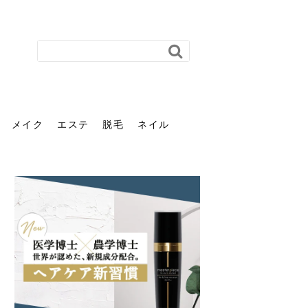
メイク
エステ
脱毛
ネイル
花粉で髪がパサパサするの
肌に合う髪色、どう見つけ
40代のパーマがダレる原因
前髪を薄くするための美容
ヘッドスパで頭皮をケアし
ストレスで髪の毛はどう変
40代の髪を悩みに最適！韓
「おしゃれ」と「身だしな
エステの勧誘が怖い人へ。
「今さら」なんて言わせな
オフィスネイルでも「キラ
はなぜ？原因と落とし方・
る？「イエベ」「ブルベ」
とは？自宅でできる復活術
院の頼み方とは？失敗しな
よう！ヘッドスパの効果と
わる？抜け毛・パサつきの
国発「ダリーフ」でヘアセ
み」は違う。相手に信頼感
断ることは悪くない。自分
い。40代のVIO・顔脱毛、
キラ」はOK？派手に見えな