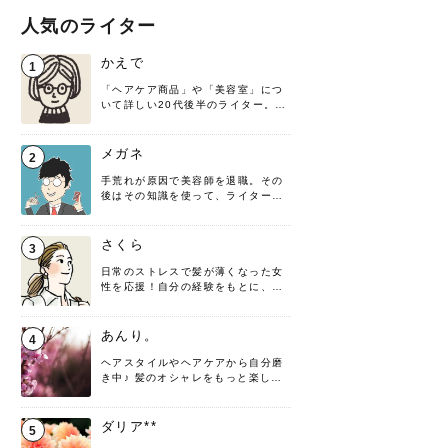
人気のライター
かえで
1
「ヘアケア商品」や「美容室」につ
いて詳しい20代後半のライター。楽
しみながら執筆させていただきま
す！
メガネ
2
手荒れが原因で美容師を退職。その
後はその知識を使って、ライターと
して転身したヘアケアオタクです。
髪の知識をわかりやすく紹介しま
す！
さくら
3
日常のストレスで髪が薄くなった女
性を応援！自分の経験をもとに、執
筆させていただきました。
あんり。
4
ヘアスタイルやヘアケアから自分磨
き中♪ 髪のオシャレをもっと楽しめ
るよう、日々勉強＆実践しています
♡ 役立つ情報をお届けできるように
頑張ります！よろしくお願いしま
ダリア**
5
す。