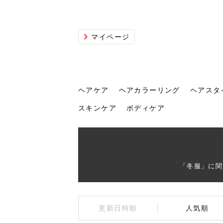
マイページ
ヘアケア
ヘアカラーリング
ヘアスタ
スキンケア
ボディケア
ヘアケア
ヘアカラーリング
ヘアスタイル
ヘアサロン
ヘッドスパ
スカルプケア
ヘアアイテム
メイク
エステ
脱毛
ネイル
スキンケア
ボディケア
「冬服」に関
トリ
髪の
202
美容
ヘッ
髪を
発酵
ミニ
針で
化粧
202
更新日時順
人気順
仕上
へ！2
新ト
い？
らな
い方
何が
少な
の効
毛」。
イド