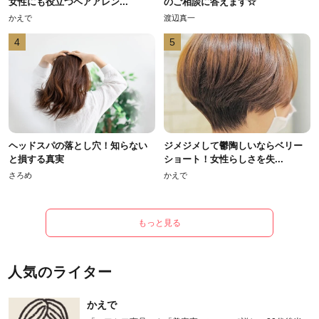
女性にも役立つヘアアレン...
のご相談に答えます☆
かえで
渡辺真一
4
5
ヘッドスパの落とし穴！知らない
ジメジメして鬱陶しいならベリー
と損する真実
ショート！女性らしさを失...
さろめ
かえで
もっと見る
人気のライター
かえで