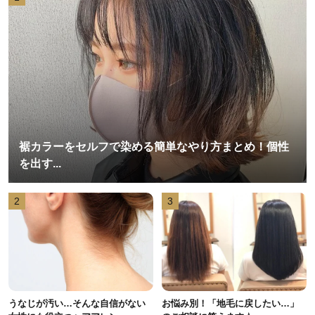
裾カラーをセルフで染める簡単なやり方まとめ！個性
を出す...
2
3
うなじが汚い…そんな自信がない
お悩み別！「地毛に戻したい…」