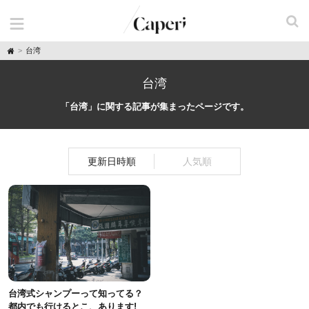
H
台湾
o
m
e
台湾
「台湾」に関する記事が集まったページです。
更新日時順
人気順
台湾式シャンプーって知ってる？
都内でも行けるとこ、あります!