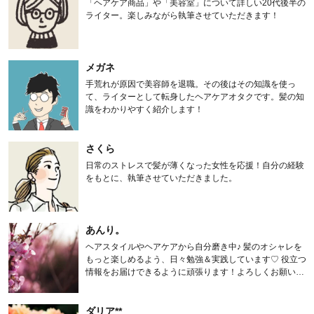
「ヘアケア商品」や「美容室」について詳しい20代後半の
ライター。楽しみながら執筆させていただきます！
メガネ
手荒れが原因で美容師を退職。その後はその知識を使っ
て、ライターとして転身したヘアケアオタクです。髪の知
識をわかりやすく紹介します！
さくら
日常のストレスで髪が薄くなった女性を応援！自分の経験
をもとに、執筆させていただきました。
あんり。
ヘアスタイルやヘアケアから自分磨き中♪ 髪のオシャレを
もっと楽しめるよう、日々勉強＆実践しています♡ 役立つ
情報をお届けできるように頑張ります！よろしくお願いし
ます。
ダリア**