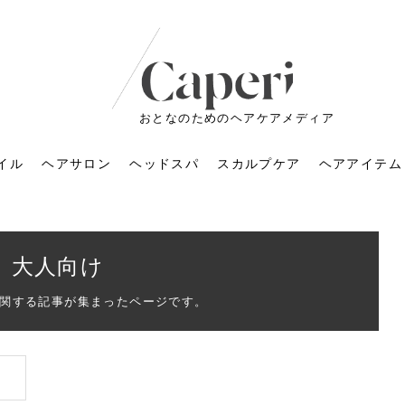
おとなのためのヘアケアメディア
イル
ヘアサロン
ヘッドスパ
スカルプケア
ヘアアイテム
大人向け
関する記事が集まったページです。
ートメントの付け方で
くすみが気になる人
6年のショートウルフ最
室に行くのが恥ずかし
ドスパの落とし穴！知
育てるには？毎日の洗
エキスシャンプーって
マリストのメイク術｜
小顔を目指す！美容鍼
ノリが変わる「顔脱
6年運気アップネイルガ
朝の5分が変わる！寝癖がつ
ツヤと透明感で垢抜ける！
ルーズウェーブとは？2026
お気に入りのお店が倒産し
頭皮を刺激してお顔のリフ
頭皮マッサージで目がぱっ
アイロンが苦手でも大丈
V3ファンデーションは危な
リンパマッサージと経絡マ
子供の脱毛、日焼け肌はN
そのネイル、本当に似合っ
がりが変わる｜効かな
026春トレンドの明る
レンドとは？ナチュラ
髪質の変化に気づいた
いと損する真実
と生活習慣を見直す基
いいの？無印良品など
いアイテムで「自分ら
果と後悔しない選び方
4つのメリットと、始
を公開！幸運を呼ぶ色
かない予防方法と時短寝癖
自然なヘアカラーで作る
年の注目スタイルと長さ別
た後の美容室の探し方！失
トアップ♪毎日こつこつカン
ちりする理由は？具体的な
夫！ブラッシング感覚で使
い？針の仕組み・全4種比
ッサージの違いとは？効果
G？親子で学ぶ、安心・安全
てる？指先をきれいに見え