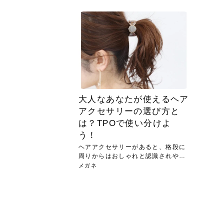
急に
人の
い原因.
めく..
ル...
時こそ.
本ケ
のシャ.
しい美.
のポ
める前.
と...
ヘッドス
と種
果。
血行を促
トリート
2026
2026
しばらく
髪をきれ
スキンケ
「たくさ
フェイス
顔の産毛
最近、な
できる.
魅力と、
効果が...
大きく変
すみカラ
ルでエア
ろそろ髪
ムを増や
ンプーに
に、実際
いうお悩
で抜くな
気がする
さろめ
の塗り...
く...
解...
思って...
頭皮の...
などの...
ものばか.
しょう...
感じて...
じつは...
ふと鏡を
痩身エス
落ち込ん
機器を使
メガネ
さくら
かえで
メガネ
さくら
さくら
あおい
あかり
あおい
あおい
その原...
技によ...
あおい
あかり
大人なあなたが使えるヘア
アクセサリーの選び方と
は？TPOで使い分けよ
う！
ヘアアクセサリーがあると、格段に
周りからはおしゃれと認識されやす
くな...
メガネ