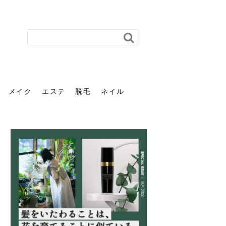
メイク
エステ
脱毛
ネイル
花粉で髪がパサパサするの
肌に合う髪色、どう見つけ
40代のパーマがダレる原因
前髪を薄くするための美容
ヘッドスパで頭皮をケアし
ストレスで髪の毛はどう変
40代の髪を悩みに最適！韓
「おしゃれ」と「身だしな
エステの勧誘が怖い人へ。
「今さら」なんて言わせな
オフィスネイルでも「キラ
はなぜ？原因と落とし方・
る？「イエベ」「ブルベ」
とは？自宅でできる復活術
院の頼み方とは？失敗しな
よう！ヘッドスパの効果と
わる？抜け毛・パサつきの
国発「ダリーフ」でヘアセ
み」は違う。相手に信頼感
断ることは悪くない。自分
い。40代のVIO・顔脱毛、
キラ」はOK？派手に見えな