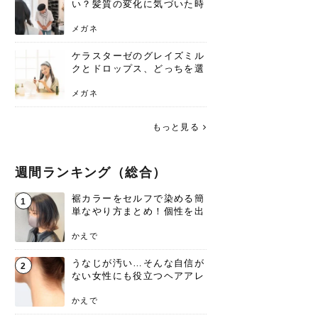
い？髪質の変化に気づいた時
こそ、プロを頼るべき理由
メガネ
ケラスターゼのグレイズミル
クとドロップス、どっちを選
ぶ？それぞれの特徴と合わせ
使いのメリット
メガネ
もっと見る
週間ランキング（総合）
裾カラーをセルフで染める簡
1
単なやり方まとめ！個性を出
すなら今！
かえで
うなじが汚い…そんな自信が
2
ない女性にも役立つヘアアレ
ンジあります！
かえで