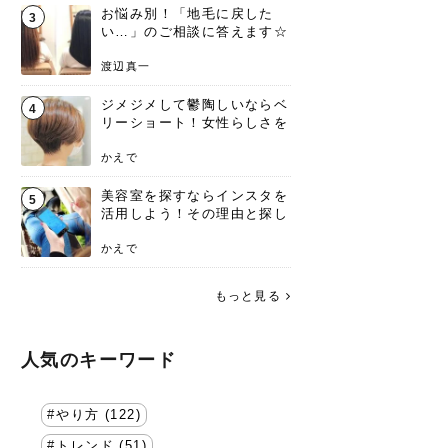
お悩み別！「地毛に戻した
3
い…」のご相談に答えます☆
渡辺真一
ジメジメして鬱陶しいならベ
4
リーショート！女性らしさを
失わないポイント
かえで
美容室を探すならインスタを
5
活用しよう！その理由と探し
方を要チェック
かえで
もっと見る
人気のキーワード
やり方 (122)
トレンド (51)