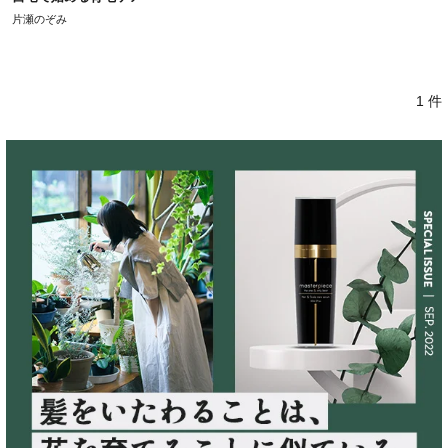
片瀬のぞみ
1 件