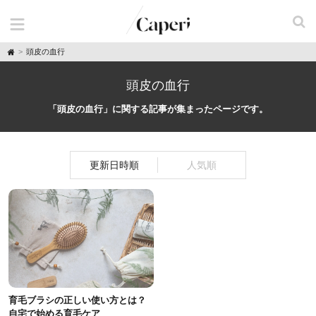
H
頭皮の血行
o
m
e
頭皮の血行
「頭皮の血行」に関する記事が集まったページです。
更新日時順
人気順
育毛ブラシの正しい使い方とは？
自宅で始める育毛ケア