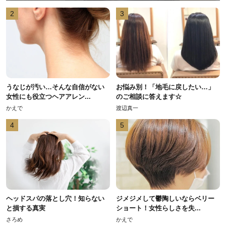
2
3
うなじが汚い…そんな自信がない
お悩み別！「地毛に戻したい…」
女性にも役立つヘアアレン...
のご相談に答えます☆
かえで
渡辺真一
4
5
ヘッドスパの落とし穴！知らない
ジメジメして鬱陶しいならベリー
と損する真実
ショート！女性らしさを失...
さろめ
かえで