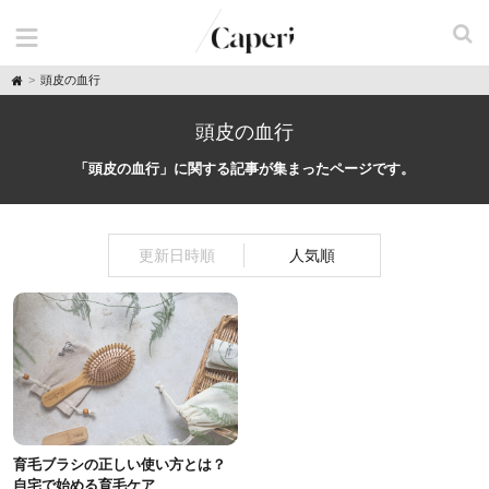
H
頭皮の血行
o
m
e
頭皮の血行
「頭皮の血行」に関する記事が集まったページです。
更新日時順
人気順
育毛ブラシの正しい使い方とは？
自宅で始める育毛ケア