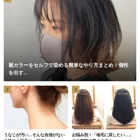
裾カラーをセルフで染める簡単なやり方まとめ！個性
を出す...
2
3
うなじが汚い…そんな自信がない
お悩み別！「地毛に戻したい…」