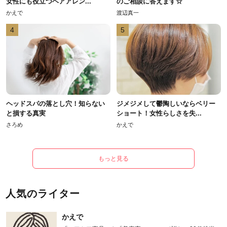
女性にも役立つヘアアレン...
のご相談に答えます☆
かえで
渡辺真一
4
5
ヘッドスパの落とし穴！知らない
ジメジメして鬱陶しいならベリー
と損する真実
ショート！女性らしさを失...
さろめ
かえで
もっと見る
人気のライター
かえで