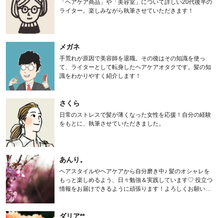
「ヘアケア商品」や「美容室」について詳しい20代後半の
ライター。楽しみながら執筆させていただきます！
メガネ
手荒れが原因で美容師を退職。その後はその知識を使っ
て、ライターとして転身したヘアケアオタクです。髪の知
識をわかりやすく紹介します！
さくら
日常のストレスで髪が薄くなった女性を応援！自分の経験
をもとに、執筆させていただきました。
あんり。
ヘアスタイルやヘアケアから自分磨き中♪ 髪のオシャレを
もっと楽しめるよう、日々勉強＆実践しています♡ 役立つ
情報をお届けできるように頑張ります！よろしくお願いし
ます。
ダリア**