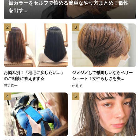
裾カラーをセルフで染める簡単なやり方まとめ！個性
を出す...
2
3
お悩み別！「地毛に戻したい…」
ジメジメして鬱陶しいならベリー
のご相談に答えます☆
ショート！女性らしさを失...
渡辺真一
かえで
4
5