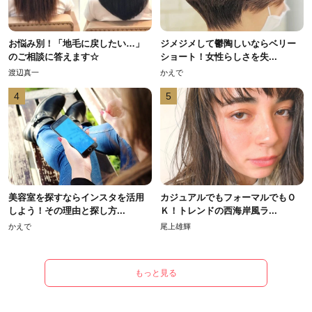
お悩み別！「地毛に戻したい…」
ジメジメして鬱陶しいならベリー
のご相談に答えます☆
ショート！女性らしさを失...
渡辺真一
かえで
4
5
美容室を探すならインスタを活用
カジュアルでもフォーマルでもＯ
しよう！その理由と探し方...
Ｋ！トレンドの西海岸風ラ...
かえで
尾上雄輝
もっと見る