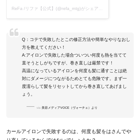
ReFa /リファ【公式】(@refa_mtg)がシェアした投稿
Q：コテで失敗したとこの修正方法や簡単なやりなおし
方を教えてください！
A:アイロンで失敗した場合ついつい何度も熱を当てて
直そうとしがちですが、巻き直しは厳禁です！
高温になっているアイロンを何度も髪に通すことは絶
対にダメージにつながるためとても危険です。まず一
度濡らして髪をリセットしてから巻き直してあげまし
ょう。
via
美容メディアVOCE（ヴォーチェ）より
カールアイロンで失敗するのは、何度も髪をはさんでや