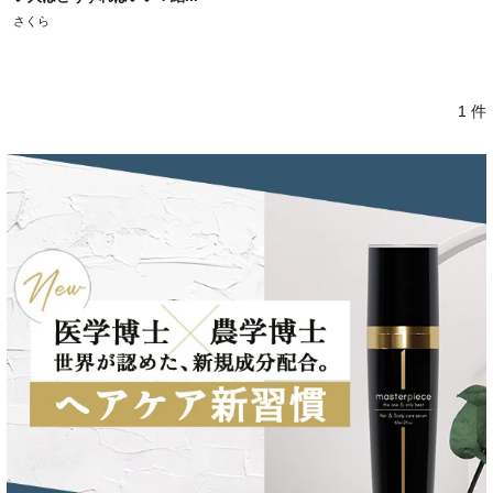
さくら
1 件