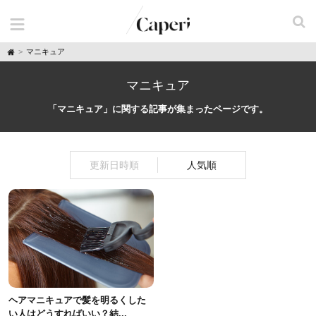
H
マニキュア
o
m
e
マニキュア
「マニキュア」に関する記事が集まったページです。
更新日時順
人気順
ヘアマニキュアで髪を明るくした
い人はどうすればいい？結...