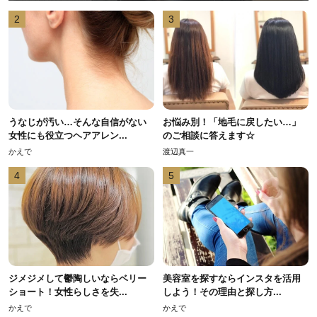
2
3
うなじが汚い…そんな自信がない
お悩み別！「地毛に戻したい…」
女性にも役立つヘアアレン...
のご相談に答えます☆
かえで
渡辺真一
4
5
ジメジメして鬱陶しいならベリー
美容室を探すならインスタを活用
ショート！女性らしさを失...
しよう！その理由と探し方...
かえで
かえで