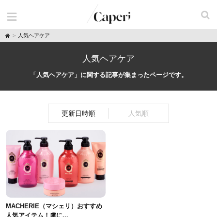
H
人気ヘアケア
o
m
e
人気ヘアケア
「人気ヘアケア」に関する記事が集まったページです。
更新日時順
人気順
MACHERIE（マシェリ）おすすめ
人気アイテム！虜に...