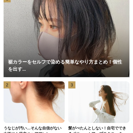
裾カラーをセルフで染める簡単なやり方まとめ！個性
を出す...
2
3
うなじが汚い…そんな自信がない
髪がぺたんとしない！自宅ででき