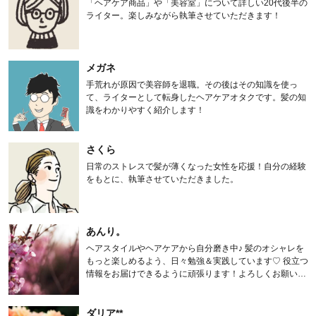
「ヘアケア商品」や「美容室」について詳しい20代後半の
ライター。楽しみながら執筆させていただきます！
メガネ
手荒れが原因で美容師を退職。その後はその知識を使っ
て、ライターとして転身したヘアケアオタクです。髪の知
識をわかりやすく紹介します！
さくら
日常のストレスで髪が薄くなった女性を応援！自分の経験
をもとに、執筆させていただきました。
あんり。
ヘアスタイルやヘアケアから自分磨き中♪ 髪のオシャレを
もっと楽しめるよう、日々勉強＆実践しています♡ 役立つ
情報をお届けできるように頑張ります！よろしくお願いし
ます。
ダリア**