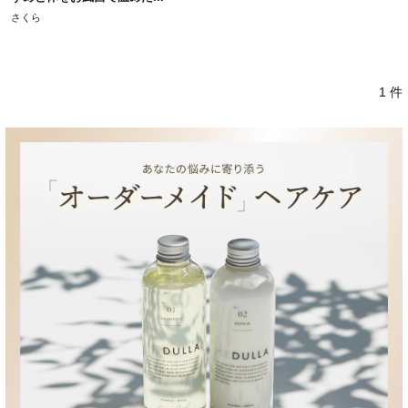
さくら
1 件