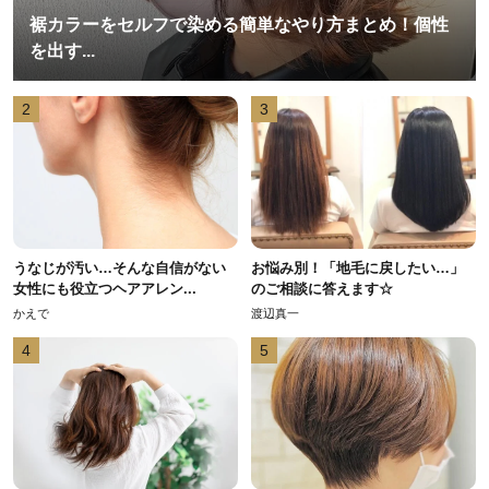
裾カラーをセルフで染める簡単なやり方まとめ！個性
を出す...
2
3
うなじが汚い…そんな自信がない
お悩み別！「地毛に戻したい…」
女性にも役立つヘアアレン...
のご相談に答えます☆
かえで
渡辺真一
4
5