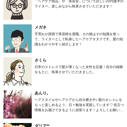
「ヘアケア商品」や「美容室」について詳しい20代後半の
ライター。楽しみながら執筆させていただきます！
メガネ
手荒れが原因で美容師を退職。その後はその知識を使っ
て、ライターとして転身したヘアケアオタクです。髪の知
識をわかりやすく紹介します！
さくら
日常のストレスで髪が薄くなった女性を応援！自分の経験
をもとに、執筆させていただきました。
あんり。
ヘアスタイルやヘアケアから自分磨き中♪ 髪のオシャレを
もっと楽しめるよう、日々勉強＆実践しています♡ 役立つ
情報をお届けできるように頑張ります！よろしくお願いし
ます。
ダリア**