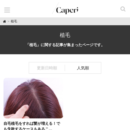
H
植毛
o
m
e
植毛
「植毛」に関する記事が集まったページです。
更新日時順
人気順
自毛植毛をすれば髪が増える！で
も失敗するケースもあるこ...