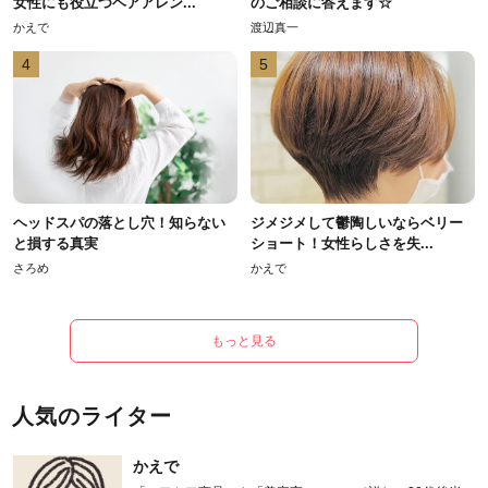
女性にも役立つヘアアレン...
のご相談に答えます☆
かえで
渡辺真一
4
5
ヘッドスパの落とし穴！知らない
ジメジメして鬱陶しいならベリー
と損する真実
ショート！女性らしさを失...
さろめ
かえで
もっと見る
人気のライター
かえで