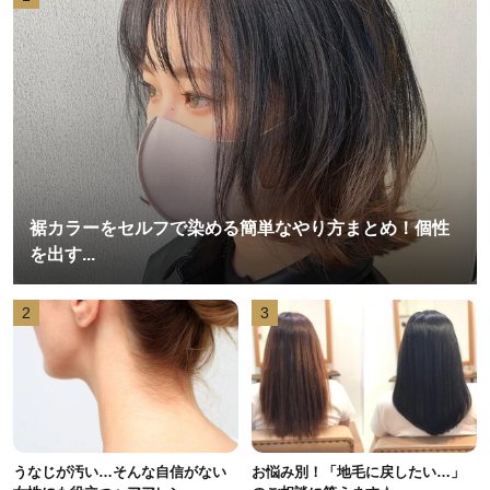
裾カラーをセルフで染める簡単なやり方まとめ！個性
を出す...
2
3
うなじが汚い…そんな自信がない
お悩み別！「地毛に戻したい…」