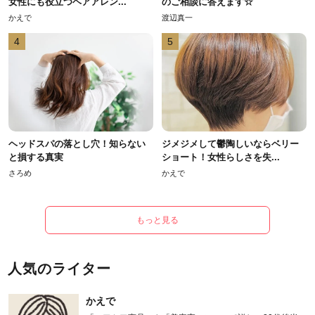
女性にも役立つヘアアレン...
のご相談に答えます☆
かえで
渡辺真一
4
5
ヘッドスパの落とし穴！知らない
ジメジメして鬱陶しいならベリー
と損する真実
ショート！女性らしさを失...
さろめ
かえで
もっと見る
人気のライター
かえで