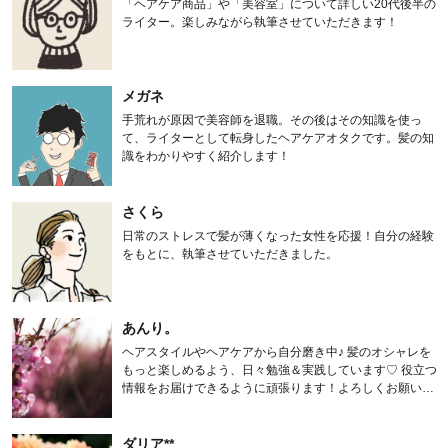
「ヘアケア商品」や「美容室」について詳しい20代後半の
ライター。楽しみながら執筆させていただきます！
メガネ
手荒れが原因で美容師を退職。その後はその知識を使っ
て、ライターとして転身したヘアケアオタクです。髪の知
識をわかりやすく紹介します！
さくら
日常のストレスで髪が薄くなった女性を応援！自分の経験
をもとに、執筆させていただきました。
あんり。
ヘアスタイルやヘアケアから自分磨き中♪ 髪のオシャレを
もっと楽しめるよう、日々勉強＆実践しています♡ 役立つ
情報をお届けできるように頑張ります！よろしくお願いし
ます。
ダリア**