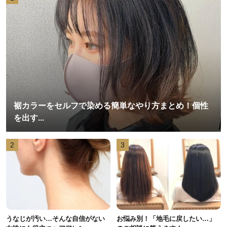
裾カラーをセルフで染める簡単なやり方まとめ！個性
を出す...
2
3
うなじが汚い…そんな自信がない
お悩み別！「地毛に戻したい…」