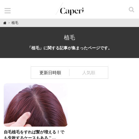
H
植毛
o
m
e
植毛
「植毛」に関する記事が集まったページです。
更新日時順
人気順
自毛植毛をすれば髪が増える！で
も失敗するケースもあるこ...