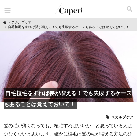
H
スカルプケア
o
自毛植毛をすれば髪が増える！でも失敗するケースもあることは覚えておいて！
m
e
自毛植毛をすれば髪が増える！でも失敗するケース
もあることは覚えておいて！
スカルプケア
髪の毛が薄くなっても、植毛すればいいか…と思っている人は
少なくないと思います。確かに植毛は髪の毛が増える方法のひ