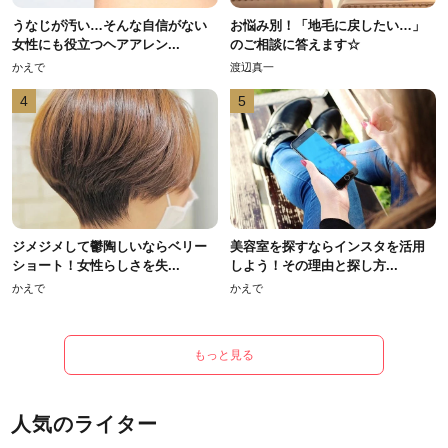
うなじが汚い…そんな自信がない
お悩み別！「地毛に戻したい…」
女性にも役立つヘアアレン...
のご相談に答えます☆
かえで
渡辺真一
4
5
ジメジメして鬱陶しいならベリー
美容室を探すならインスタを活用
ショート！女性らしさを失...
しよう！その理由と探し方...
かえで
かえで
もっと見る
人気のライター