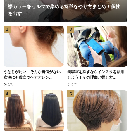
裾カラーをセルフで染める簡単なやり方まとめ！個性
を出す...
2
3
うなじが汚い…そんな自信がない
美容室を探すならインスタを活用
女性にも役立つヘアアレン...
しよう！その理由と探し方...
かえで
かえで
4
5