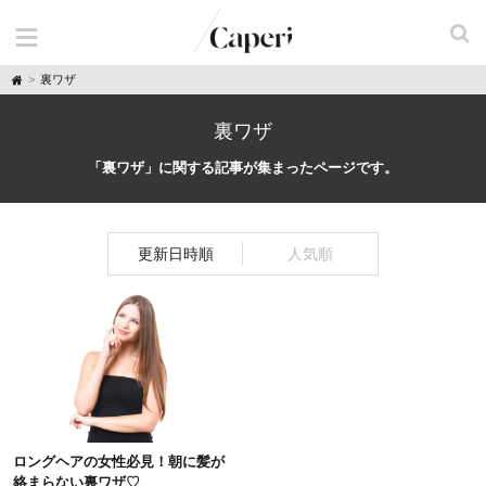
H
裏ワザ
o
m
e
裏ワザ
「裏ワザ」に関する記事が集まったページです。
更新日時順
人気順
ロングヘアの女性必見！朝に髪が
絡まらない裏ワザ♡