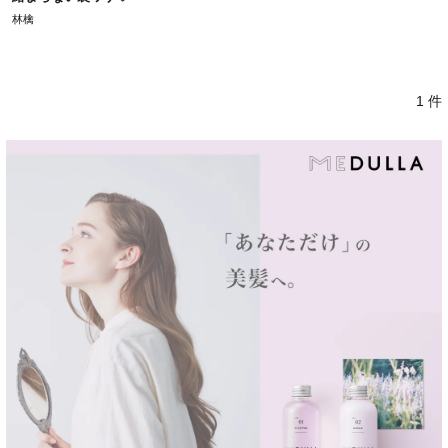
林檎
1 件