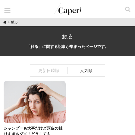
H
触る
o
m
e
触る
「触る」に関する記事が集まったページです。
更新日時順
人気順
シャンプーも大事だけど頭皮の触
りすぎもダメ！どうしても...