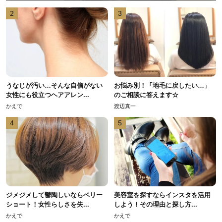
2
3
うなじが汚い…そんな自信がない
お悩み別！「地毛に戻したい…」
女性にも役立つヘアアレン...
のご相談に答えます☆
かえで
渡辺真一
4
5
ジメジメして鬱陶しいならベリー
美容室を探すならインスタを活用
ショート！女性らしさを失...
しよう！その理由と探し方...
かえで
かえで