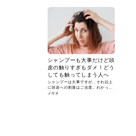
急に
人の
い原因.
めく..
ル...
時こそ.
本ケ
のシャ.
しい美.
のポ
める前.
と...
ヘッドス
と種
果。
血行を促
トリート
2026
2026
しばらく
髪をきれ
スキンケ
「たくさ
フェイス
顔の産毛
最近、な
できる.
魅力と、
効果が...
大きく変
すみカラ
ルでエア
ろそろ髪
ムを増や
ンプーに
に、実際
いうお悩
で抜くな
気がする
さろめ
の塗り...
く...
解...
思って...
頭皮の...
などの...
ものばか.
しょう...
感じて...
じつは...
ふと鏡を
痩身エス
落ち込ん
機器を使
メガネ
さくら
かえで
メガネ
さくら
さくら
あおい
あかり
あおい
あおい
その原...
技によ...
あおい
あかり
シャンプーも大事だけど頭
皮の触りすぎもダメ！どう
しても触ってしまう人へ
シャンプーは大事ですが、それ以上
に頭皮への刺激はご法度。わかって
いる...
メガネ