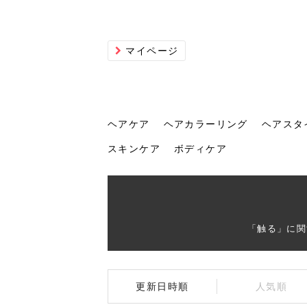
マイページ
ヘアケア
ヘアカラーリング
ヘアスタ
スキンケア
ボディケア
ヘアケア
ヘアカラーリング
ヘアスタイル
ヘアサロン
ヘッドスパ
スカルプケア
ヘアアイテム
メイク
エステ
脱毛
ネイル
スキンケア
ボディケア
「触る」に関
トリ
髪の
202
美容
ヘッ
髪を
発酵
ミニ
針で
化粧
202
更新日時順
人気順
仕上
へ！2
新ト
い？
らな
い方
何が
少な
の効
毛」。
イド