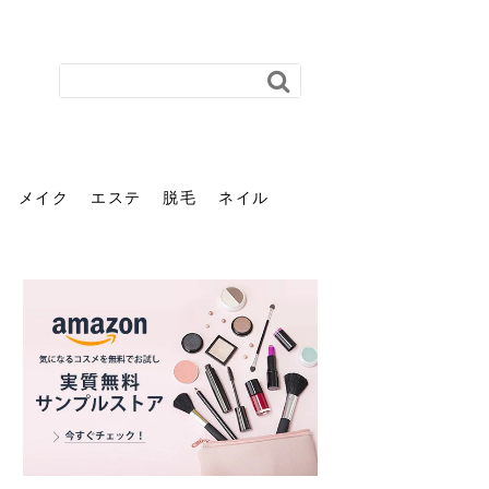
メイク
エステ
脱毛
ネイル
花粉で髪がパサパサするの
肌に合う髪色、どう見つけ
40代のパーマがダレる原因
前髪を薄くするための美容
ヘッドスパで頭皮をケアし
ストレスで髪の毛はどう変
40代の髪を悩みに最適！韓
「おしゃれ」と「身だしな
エステの勧誘が怖い人へ。
「今さら」なんて言わせな
オフィスネイルでも「キラ
はなぜ？原因と落とし方・
る？「イエベ」「ブルベ」
とは？自宅でできる復活術
院の頼み方とは？失敗しな
よう！ヘッドスパの効果と
わる？抜け毛・パサつきの
国発「ダリーフ」でヘアセ
み」は違う。相手に信頼感
断ることは悪くない。自分
い。40代のVIO・顔脱毛、
キラ」はOK？派手に見えな