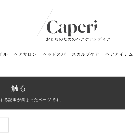
おとなのためのヘアケアメディア
イル
ヘアサロン
ヘッドスパ
スカルプケア
ヘアアイテム
触る
する記事が集まったページです。
ートメントの付け方で
くすみが気になる人
6年のショートウルフ最
室に行くのが恥ずかし
ドスパの落とし穴！知
育てるには？毎日の洗
エキスシャンプーって
マリストのメイク術｜
小顔を目指す！美容鍼
ノリが変わる「顔脱
6年運気アップネイルガ
朝の5分が変わる！寝癖がつ
ツヤと透明感で垢抜ける！
ルーズウェーブとは？2026
お気に入りのお店が倒産し
頭皮を刺激してお顔のリフ
頭皮マッサージで目がぱっ
アイロンが苦手でも大丈
V3ファンデーションは危な
リンパマッサージと経絡マ
子供の脱毛、日焼け肌はN
そのネイル、本当に似合っ
がりが変わる｜効かな
026春トレンドの明る
レンドとは？ナチュラ
髪質の変化に気づいた
いと損する真実
と生活習慣を見直す基
いいの？無印良品など
いアイテムで「自分ら
果と後悔しない選び方
4つのメリットと、始
を公開！幸運を呼ぶ色
かない予防方法と時短寝癖
自然なヘアカラーで作る
年の注目スタイルと長さ別
た後の美容室の探し方！失
トアップ♪毎日こつこつカン
ちりする理由は？具体的な
夫！ブラッシング感覚で使
い？針の仕組み・全4種比
ッサージの違いとは？効果
G？親子で学ぶ、安心・安全
てる？指先をきれいに見え