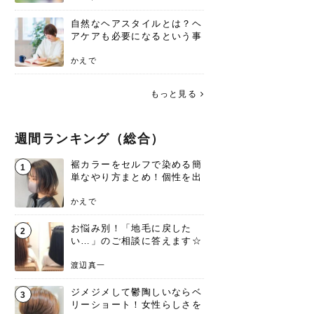
自然なヘアスタイルとは？ヘ
アケアも必要になるという事
実を知っていますか？
かえで
もっと見る
週間ランキング（総合）
裾カラーをセルフで染める簡
1
単なやり方まとめ！個性を出
すなら今！
かえで
お悩み別！「地毛に戻した
2
い…」のご相談に答えます☆
渡辺真一
ジメジメして鬱陶しいならベ
3
リーショート！女性らしさを