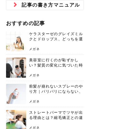
ジュベルック スキンの効果
本気の痩身と体質改善に。
防ぎ方を紹介
診断と...
と長...
いため...
おすすめの人
原因と...
ット...
を与え...
を守る...
賢...
い上...
記事の書き方マニュアル
とは？毛穴・ニキビ跡への
アーユルヴェーダに基づく
花粉の季節になると、髪がパサつく、
美容室で素敵なヘアカラーに染めても
パーマをかけたばかりなのに、もうカ
前髪は薄くしたほうが今風でおしゃれ
普段目に見えない頭皮ですが、何のケ
最近、髪のツヤがなくなったという方
韓国コスメを使うのは若い子だけだと
新しい環境に臨むとき、多くの人が意
「初回限定〇〇円！」そんなお得な体
40代になって、ふと自分のムダ毛のこ
仕事中も、ふとした瞬間に自分の指先
変化...
「イン...
広がる、手触りが悪いと感じた経験は
らったのに、家に帰って鏡を見たら、
ールがダレてしまったと感じている方
だと思っている人は、前髪を早く変え
アもせずに放っておくとダメージが蓄
や、抜け毛が増えたと悩んでいる方
思っていないでしょうか？ダリーフの
識するのが「身だしなみ」です。特に
験エステに行ってみたいけど、『押し
とが気になり始めたけど、「今から脱
を見て、気分が上がるという心ときめ
ありま...
「なん...
はいな...
たいと...
積して...
は、スト...
グラム...
メイク...
に弱い...
毛を...
く「キ...
ニキビ跡の凸凹をどうにかしたいと、
自己流のダイエットではなかなか落ち
おすすめの記事
肌の質感でお悩みではないでしょう
ない、頑固な脂肪やセルライトを、本
さくら
かえで
メガネ
かえで
yukarin
さくら
さくら
さな
さな
さな
あおい
か？肌に...
気で体...
ケラスターゼのグレイズミル
ゆい
さな
クとドロップス、どっちを選
ぶ？それぞれの特徴と合わせ
使いのメリット
メガネ
美容室に行くのが恥ずかし
い？髪質の変化に気づいた時
こそ、プロを頼るべき理由
メガネ
前髪が崩れないスプレーのや
り方｜パリパリにならない、
自然なキープ術を解説
メガネ
ストレートパーマでツヤが出
る理由とは？縮毛矯正との違
いや長持ちケアを解説
メガネ