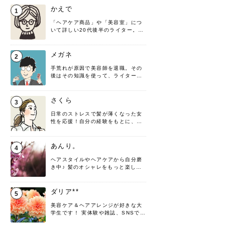
かえで
1
「ヘアケア商品」や「美容室」につ
いて詳しい20代後半のライター。楽
しみながら執筆させていただきま
す！
メガネ
2
手荒れが原因で美容師を退職。その
後はその知識を使って、ライターと
して転身したヘアケアオタクです。
髪の知識をわかりやすく紹介しま
す！
さくら
3
日常のストレスで髪が薄くなった女
性を応援！自分の経験をもとに、執
筆させていただきました。
あんり。
4
ヘアスタイルやヘアケアから自分磨
き中♪ 髪のオシャレをもっと楽しめ
るよう、日々勉強＆実践しています
♡ 役立つ情報をお届けできるように
頑張ります！よろしくお願いしま
ダリア**
5
す。
美容ケア＆ヘアアレンジが好きな大
学生です！ 実体験や雑誌、SNSで知
った情報を書いていこうと思いま