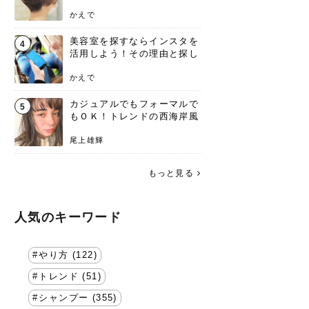
失わないポイント
かえで
美容室を探すならインスタを
4
活用しよう！その理由と探し
方を要チェック
かえで
カジュアルでもフォーマルで
5
もＯＫ！トレンドの西海岸風
ラフスタイル特集。
尾上雄輝
もっと見る
人気のキーワード
やり方 (122)
トレンド (51)
シャンプー (355)