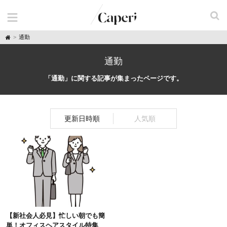
H
通勤
o
m
e
通勤
「通勤」に関する記事が集まったページです。
更新日時順
人気順
【新社会人必見】忙しい朝でも簡
単！オフィスヘアスタイル特集