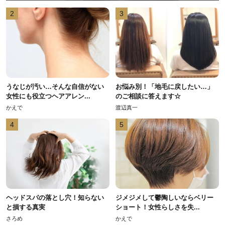
2
3
うなじが汚い…そんな自信がない
お悩み別！「地毛に戻したい…」
女性にも役立つヘアアレン...
のご相談に答えます☆
かえで
渡辺真一
4
5
ヘッドスパの落とし穴！知らない
ジメジメして鬱陶しいならベリー
と損する真実
ショート！女性らしさを失...
さろめ
かえで