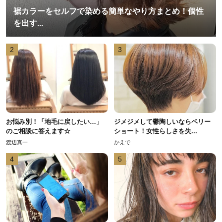
裾カラーをセルフで染める簡単なやり方まとめ！個性
を出す...
2
3
お悩み別！「地毛に戻したい…」
ジメジメして鬱陶しいならベリー
のご相談に答えます☆
ショート！女性らしさを失...
渡辺真一
かえで
4
5