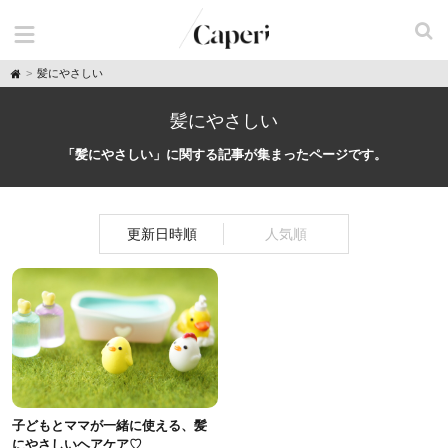
H
髪にやさしい
o
m
e
髪にやさしい
「髪にやさしい」に関する記事が集まったページです。
更新日時順
人気順
子どもとママが一緒に使える、髪
にやさしいヘアケア♡