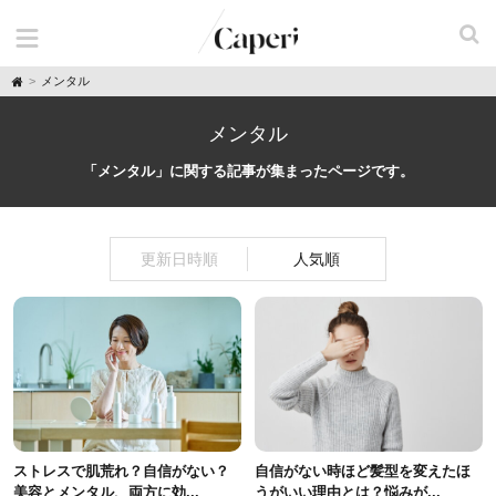
H
メンタル
o
m
e
メンタル
「メンタル」に関する記事が集まったページです。
更新日時順
人気順
ストレスで肌荒れ？自信がない？
自信がない時ほど髪型を変えたほ
美容とメンタル、両方に効...
うがいい理由とは？悩みが...