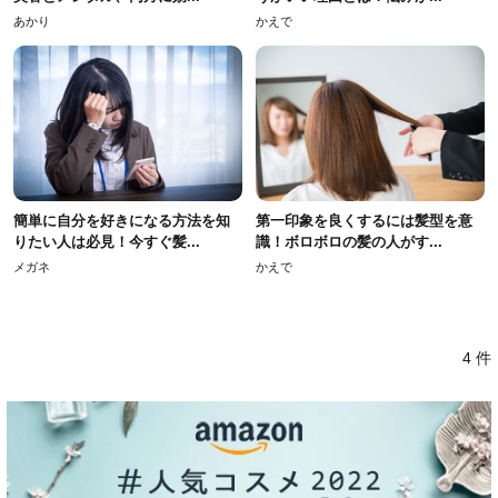
あかり
かえで
簡単に自分を好きになる方法を知
第一印象を良くするには髪型を意
りたい人は必見！今すぐ髪...
識！ボロボロの髪の人がす...
メガネ
かえで
4 件