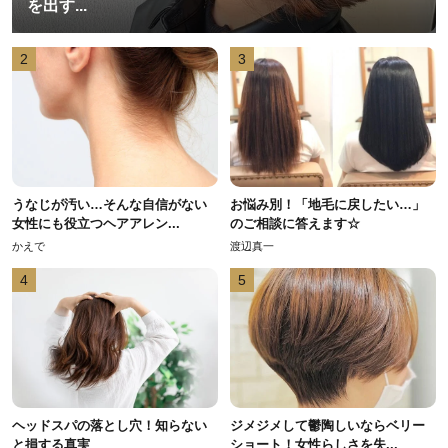
を出す...
2
3
うなじが汚い…そんな自信がない
お悩み別！「地毛に戻したい…」
女性にも役立つヘアアレン...
のご相談に答えます☆
かえで
渡辺真一
4
5
ヘッドスパの落とし穴！知らない
ジメジメして鬱陶しいならベリー
と損する真実
ショート！女性らしさを失...