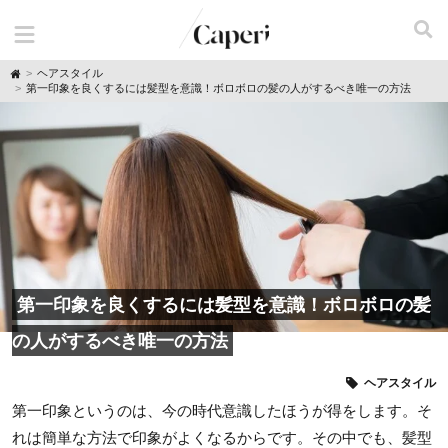
H
ヘアスタイル
o
第一印象を良くするには髪型を意識！ボロボロの髪の人がするべき唯一の方法
m
e
第一印象を良くするには髪型を意識！ボロボロの髪
の人がするべき唯一の方法
ヘアスタイル
第一印象というのは、今の時代意識したほうが得をします。そ
れは簡単な方法で印象がよくなるからです。その中でも、髪型