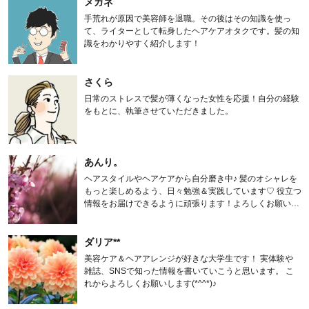
メガネ
手荒れが原因で美容師を退職。その後はその知識を使っ
て、ライターとして転身したヘアケアオタクです。髪の知
識をわかりやすく紹介します！
さくら
日常のストレスで髪が薄くなった女性を応援！自分の経験
をもとに、執筆させていただきました。
あんり。
ヘアスタイルやヘアケアから自分磨き中♪ 髪のオシャレを
もっと楽しめるよう、日々勉強＆実践しています♡ 役立つ
情報をお届けできるように頑張ります！よろしくお願いし
ます。
ダリア**
美容ケア＆ヘアアレンジが好きな大学生です！ 実体験や
雑誌、SNSで知った情報を書いていこうと思います。 こ
れからよろしくお願いします(*^^*)♪