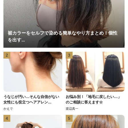
裾カラーをセルフで染める簡単なやり方まとめ！個性
を出す...
2
3
うなじが汚い…そんな自信がない
お悩み別！「地毛に戻したい…」
女性にも役立つヘアアレン...
のご相談に答えます☆
かえで
渡辺真一
4
5